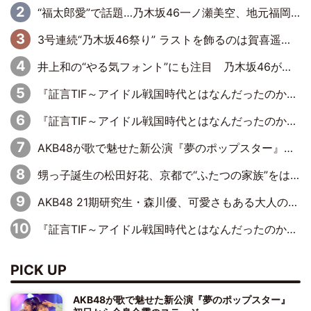
“福太郎愛”で話題…乃木坂46一ノ瀬美空、地元福岡『めんべい25周年トップサポーター』に就任
3号連続“乃木坂46祭り” ラストを飾るのは賀喜遥香…5年ぶりの登場に「5年分大人になった私を見ていただけたら」
井上和の“やる気フォント”にも注目 乃木坂46が挑んだ書道パフォーマンスの舞台裏
『証言TIF～アイドル戦国時代とはなんだったのか～』第6回：でんぱ組.inc・古川未鈴×相沢梨紗「『ハロプロやりたかったな』って言ったら、夢眠ねむさんに『てめえはでんぱ組．incなんだよ！』って肩パンされて(笑)」
『証言TIF～アイドル戦国時代とはなんだったのか～』第11回：私立恵比寿中学・真山りか×安本彩花「TIFで10年ぶりのキョンシーメイクをしたら、場を完全に引かせてしまって。時代が変わったんだなって」
AKB48が歌で魅せた新公演『夢のポップスター』 初日から全身全霊のステージ
甥っ子誕生の松田好花、京都で“ふたつの家族”をはしご！ “母”黒谷友香に見送られ、“父”松岡昌宏とはハシゴ酒
AKB48 21期研究生・森川優、可愛さもある大人の女性に
『証言TIF～アイドル戦国時代とはなんだったのか～』第10回：さくら学院・武藤彩未×飯田らうら「正直、中3で辞めるというのを信じてなくて。そう言われてはいたけど、嘘でしょって」
PICK UP
AKB48が歌で魅せた新公演『夢のポップスター』