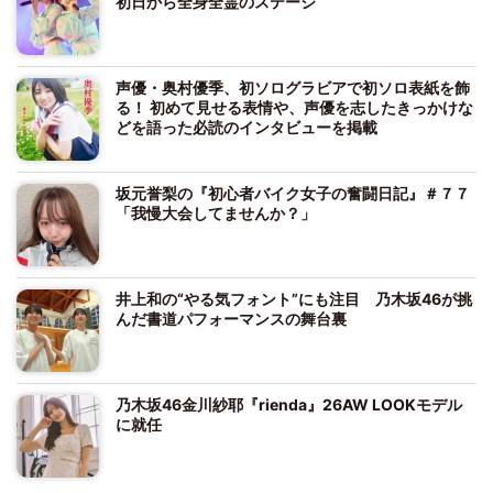
初日から全身全霊のステージ
声優・奥村優季、初ソログラビアで初ソロ表紙を飾
る！ 初めて見せる表情や、声優を志したきっかけな
どを語った必読のインタビューを掲載
坂元誉梨の『初心者バイク女子の奮闘日記』＃７７
「我慢大会してませんか？」
井上和の“やる気フォント”にも注目 乃木坂46が挑
んだ書道パフォーマンスの舞台裏
乃木坂46金川紗耶『rienda』26AW LOOKモデル
に就任