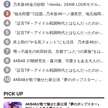
乃木坂46金川紗耶『rienda』26AW LOOKモデルに就任
“福太郎愛”で話題…乃木坂46一ノ瀬美空、地元福岡『めんべい25周年トップサポーター』に就任
『証言TIF～アイドル戦国時代とはなんだったのか～』第6回：でんぱ組.inc・古川未鈴×相沢梨紗「『ハロプロやりたかったな』って言ったら、夢眠ねむさんに『てめえはでんぱ組．incなんだよ！』って肩パンされて(笑)」
『証言TIF～アイドル戦国時代とはなんだったのか～』第11回：私立恵比寿中学・真山りか×安本彩花「TIFで10年ぶりのキョンシーメイクをしたら、場を完全に引かせてしまって。時代が変わったんだなって」
井上和の“やる気フォント”にも注目 乃木坂46が挑んだ書道パフォーマンスの舞台裏
甥っ子誕生の松田好花、京都で“ふたつの家族”をはしご！ “母”黒谷友香に見送られ、“父”松岡昌宏とはハシゴ酒
AKB48 21期研究生・森川優、可愛さもある大人の女性に
『証言TIF～アイドル戦国時代とはなんだったのか～』第10回：さくら学院・武藤彩未×飯田らうら「正直、中3で辞めるというのを信じてなくて。そう言われてはいたけど、嘘でしょって」
AKB48が歌で魅せた新公演『夢のポップスター』 初日から全身全霊のステージ
PICK UP
AKB48が歌で魅せた新公演『夢のポップスター』