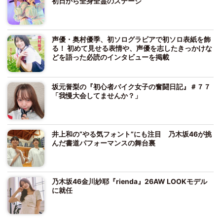
初日から全身全霊のステージ
声優・奥村優季、初ソログラビアで初ソロ表紙を飾
る！ 初めて見せる表情や、声優を志したきっかけな
どを語った必読のインタビューを掲載
坂元誉梨の『初心者バイク女子の奮闘日記』＃７７
「我慢大会してませんか？」
井上和の“やる気フォント”にも注目 乃木坂46が挑
んだ書道パフォーマンスの舞台裏
乃木坂46金川紗耶『rienda』26AW LOOKモデル
に就任