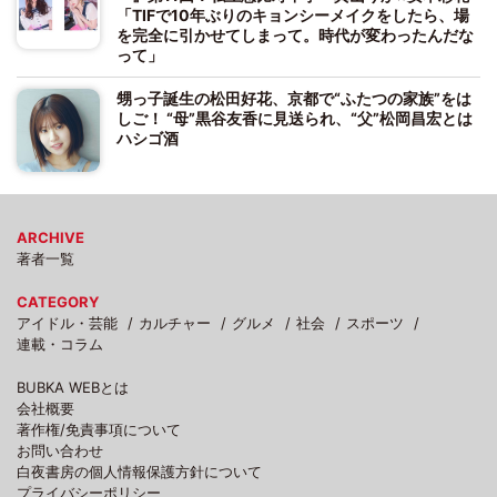
「TIFで10年ぶりのキョンシーメイクをしたら、場
を完全に引かせてしまって。時代が変わったんだな
って」
甥っ子誕生の松田好花、京都で“ふたつの家族”をは
しご！ “母”黒谷友香に見送られ、“父”松岡昌宏とは
ハシゴ酒
ARCHIVE
著者一覧
CATEGORY
アイドル・芸能
カルチャー
グルメ
社会
スポーツ
連載・コラム
BUBKA WEBとは
会社概要
著作権/免責事項について
お問い合わせ
白夜書房の個人情報保護方針について
プライバシーポリシー