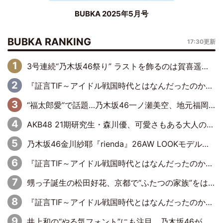
BUBKA 2025年5月号
BUBKA RANKING
17:30更新
3号連続“乃木坂46祭り” ラストを飾るのは賀喜遥香…5年ぶりの登場に「5年分大人になった私を見ていただけたら」
『証言TIF～アイドル戦国時代とはなんだったのか～』第6回：でんぱ組.inc・古川未鈴×相沢梨紗「『ハロプロやりたかったな』って言ったら、夢眠ねむさんに『てめえはでんぱ組．incなんだよ！』って肩パンされて(笑)」
“福太郎愛”で話題…乃木坂46一ノ瀬美空、地元福岡『めんべい25周年トップサポーター』に就任
AKB48 21期研究生・森川優、可愛さもある大人の女性に
乃木坂46金川紗耶『rienda』26AW LOOKモデルに就任
『証言TIF～アイドル戦国時代とはなんだったのか～』第11回：私立恵比寿中学・真山りか×安本彩花「TIFで10年ぶりのキョンシーメイクをしたら、場を完全に引かせてしまって。時代が変わったんだなって」
甥っ子誕生の松田好花、京都で“ふたつの家族”をはしご！ “母”黒谷友香に見送られ、“父”松岡昌宏とはハシゴ酒
『証言TIF～アイドル戦国時代とはなんだったのか～』第10回：さくら学院・武藤彩未×飯田らうら「正直、中3で辞めるというのを信じてなくて。そう言われてはいたけど、嘘でしょって」
井上和の“やる気フォント”にも注目 乃木坂46が挑んだ書道パフォーマンスの舞台裏