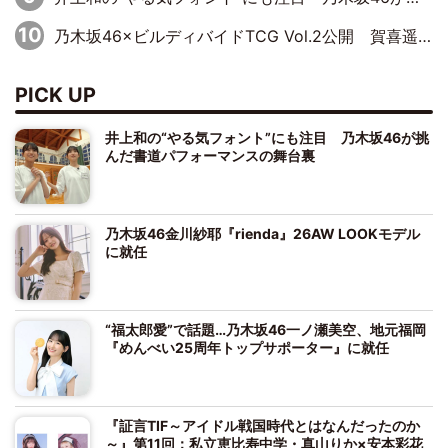
乃木坂46×ビルディバイドTCG Vol.2公開 賀喜遥香＆田村真佑が『京まふ』ステージに登壇
PICK UP
井上和の“やる気フォント”にも注目 乃木坂46が挑
んだ書道パフォーマンスの舞台裏
乃木坂46金川紗耶『rienda』26AW LOOKモデル
に就任
“福太郎愛”で話題…乃木坂46一ノ瀬美空、地元福岡
『めんべい25周年トップサポーター』に就任
『証言TIF～アイドル戦国時代とはなんだったのか
～』第11回：私立恵比寿中学・真山りか×安本彩花