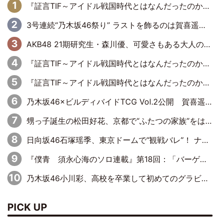
『証言TIF～アイドル戦国時代とはなんだったのか～』第6回：でんぱ組.inc・古川未鈴×相沢梨紗「『ハロプロやりたかったな』って言ったら、夢眠ねむさんに『てめえはでんぱ組．incなんだよ！』って肩パンされて(笑)」
3号連続“乃木坂46祭り” ラストを飾るのは賀喜遥香…5年ぶりの登場に「5年分大人になった私を見ていただけたら」
AKB48 21期研究生・森川優、可愛さもある大人の女性に
『証言TIF～アイドル戦国時代とはなんだったのか～』第11回：私立恵比寿中学・真山りか×安本彩花「TIFで10年ぶりのキョンシーメイクをしたら、場を完全に引かせてしまって。時代が変わったんだなって」
『証言TIF～アイドル戦国時代とはなんだったのか～』第10回：さくら学院・武藤彩未×飯田らうら「正直、中3で辞めるというのを信じてなくて。そう言われてはいたけど、嘘でしょって」
乃木坂46×ビルディバイドTCG Vol.2公開 賀喜遥香＆田村真佑が『京まふ』ステージに登壇
甥っ子誕生の松田好花、京都で“ふたつの家族”をはしご！ “母”黒谷友香に見送られ、“父”松岡昌宏とはハシゴ酒
日向坂46石塚瑶季、東京ドームで“観戦バレ”！ ナイツ・塙も認めた「巨人に詳しすぎるアイドル」は元VENUSスクール生で杉内コーチ推し⁉
『僕青 須永心海のソロ連載』第18回：「バーゲンセールハンターみうな inしまむら」編
乃木坂46小川彩、高校を卒業して初めてのグラビア「大人になった感じがしました(笑)」
PICK UP