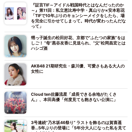
『証言TIF～アイドル戦国時代とはなんだったのか
～』第11回：私立恵比寿中学・真山りか×安本彩花
「TIFで10年ぶりのキョンシーメイクをしたら、場
を完全に引かせてしまって。時代が変わったんだな
って」
甥っ子誕生の松田好花、京都で“ふたつの家族”をは
しご！ “母”黒谷友香に見送られ、“父”松岡昌宏とは
ハシゴ酒
AKB48 21期研究生・森川優、可愛さもある大人の
女性に
Cloud ten佐藤流星「成長できる余地がたくさ
ん」、本田高優「何度見ても飽きない公演に」
3号連続“乃木坂46祭り” ラストを飾るのは賀喜遥
香…5年ぶりの登場に「5年分大人になった私を見て