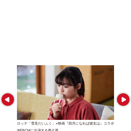
Prev
Next
ロッテ「雪見だいふく」×映画『四月になれば彼女は』コラボ
WEBCMに出演する森七菜