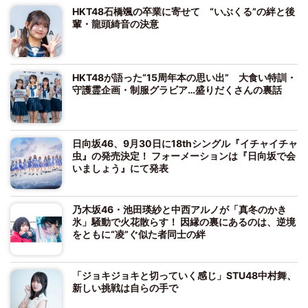
HKT48石橋颯の卒業に寄せて “いぶくる”の絆と後
輩・龍頭綺音の決意
HKT48が語った“15周年本の思い出” 大食い特訓・
守護霊企画・制服グラビア…盛りだくさんの裏話
日向坂46、9月30日に18thシングル『イチャイチャ
虫』の発売決定！ フォーメーションは『日向坂で会
いましょう』にて発表
乃木坂46・池田瑛紗と中西アルノが「真冬のかき
氷」騒動で火花散らす！ 因縁の裏にあるのは、逆境
をともに“凌”ぐ似た者同士の絆
「ジョキジョキと切っていく感じ」STU48中村舞、
新しい挑戦は自らの手で