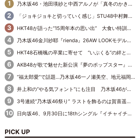
乃木坂46・池田瑛紗と中西アルノが「真冬のかき氷」騒動で火花散らす！ 因縁の裏にあるのは、逆境をともに“凌”ぐ似た者同士の絆
「ジョキジョキと切っていく感じ」STU48中村舞、新しい挑戦は自らの手で
HKT48が語った“15周年本の思い出” 大食い特訓・守護霊企画・制服グラビア…盛りだくさんの裏話
乃木坂46金川紗耶『rienda』26AW LOOKモデルに就任
HKT48石橋颯の卒業に寄せて “いぶくる”の絆と後輩・龍頭綺音の決意
AKB48が歌で魅せた新公演『夢のポップスター』 初日から全身全霊のステージ
“福太郎愛”で話題…乃木坂46一ノ瀬美空、地元福岡『めんべい25周年トップサポーター』に就任
井上和の“やる気フォント”にも注目 乃木坂46が挑んだ書道パフォーマンスの舞台裏
3号連続“乃木坂46祭り” ラストを飾るのは賀喜遥香…5年ぶりの登場に「5年分大人になった私を見ていただけたら」
日向坂46、9月30日に18thシングル『イチャイチャ虫』の発売決定！ フォーメーションは『日向坂で会いましょう』にて発表
PICK UP