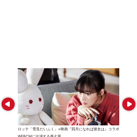
Prev
Next
ロッテ「雪見だいふく」×映画『四月になれば彼女は』コラボ
WEBCMに出演する森七菜