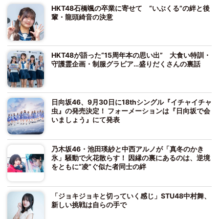
HKT48石橋颯の卒業に寄せて “いぶくる”の絆と後
輩・龍頭綺音の決意
HKT48が語った“15周年本の思い出” 大食い特訓・
守護霊企画・制服グラビア…盛りだくさんの裏話
日向坂46、9月30日に18thシングル『イチャイチャ
虫』の発売決定！ フォーメーションは『日向坂で会
いましょう』にて発表
乃木坂46・池田瑛紗と中西アルノが「真冬のかき
氷」騒動で火花散らす！ 因縁の裏にあるのは、逆境
をともに“凌”ぐ似た者同士の絆
「ジョキジョキと切っていく感じ」STU48中村舞、
新しい挑戦は自らの手で