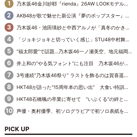
乃木坂46金川紗耶『rienda』26AW LOOKモデルに就任
AKB48が歌で魅せた新公演『夢のポップスター』 初日から全身全霊のステージ
乃木坂46・池田瑛紗と中西アルノが「真冬のかき氷」騒動で火花散らす！ 因縁の裏にあるのは、逆境をともに“凌”ぐ似た者同士の絆
「ジョキジョキと切っていく感じ」STU48中村舞、新しい挑戦は自らの手で
“福太郎愛”で話題…乃木坂46一ノ瀬美空、地元福岡『めんべい25周年トップサポーター』に就任
井上和の“やる気フォント”にも注目 乃木坂46が挑んだ書道パフォーマンスの舞台裏
3号連続“乃木坂46祭り” ラストを飾るのは賀喜遥香…5年ぶりの登場に「5年分大人になった私を見ていただけたら」
HKT48が語った“15周年本の思い出” 大食い特訓・守護霊企画・制服グラビア…盛りだくさんの裏話
HKT48石橋颯の卒業に寄せて “いぶくる”の絆と後輩・龍頭綺音の決意
声優・奥村優季、初ソログラビアで初ソロ表紙を飾る！ 初めて見せる表情や、声優を志したきっかけなどを語った必読のインタビューを掲載
PICK UP