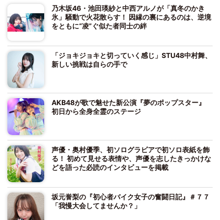
乃木坂46・池田瑛紗と中西アルノが「真冬のかき
氷」騒動で火花散らす！ 因縁の裏にあるのは、逆境
をともに“凌”ぐ似た者同士の絆
「ジョキジョキと切っていく感じ」STU48中村舞、
新しい挑戦は自らの手で
AKB48が歌で魅せた新公演『夢のポップスター』
初日から全身全霊のステージ
声優・奥村優季、初ソログラビアで初ソロ表紙を飾
る！ 初めて見せる表情や、声優を志したきっかけな
どを語った必読のインタビューを掲載
坂元誉梨の『初心者バイク女子の奮闘日記』＃７７
「我慢大会してませんか？」