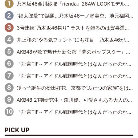
乃木坂46金川紗耶『rienda』26AW LOOKモデルに就任
“福太郎愛”で話題…乃木坂46一ノ瀬美空、地元福岡『めんべい25周年トップサポーター』に就任
3号連続“乃木坂46祭り” ラストを飾るのは賀喜遥香…5年ぶりの登場に「5年分大人になった私を見ていただけたら」
井上和の“やる気フォント”にも注目 乃木坂46が挑んだ書道パフォーマンスの舞台裏
AKB48が歌で魅せた新公演『夢のポップスター』 初日から全身全霊のステージ
『証言TIF～アイドル戦国時代とはなんだったのか～』第6回：でんぱ組.inc・古川未鈴×相沢梨紗「『ハロプロやりたかったな』って言ったら、夢眠ねむさんに『てめえはでんぱ組．incなんだよ！』って肩パンされて(笑)」
『証言TIF～アイドル戦国時代とはなんだったのか～』第11回：私立恵比寿中学・真山りか×安本彩花「TIFで10年ぶりのキョンシーメイクをしたら、場を完全に引かせてしまって。時代が変わったんだなって」
甥っ子誕生の松田好花、京都で“ふたつの家族”をはしご！ “母”黒谷友香に見送られ、“父”松岡昌宏とはハシゴ酒
AKB48 21期研究生・森川優、可愛さもある大人の女性に
『証言TIF～アイドル戦国時代とはなんだったのか～』第10回：さくら学院・武藤彩未×飯田らうら「正直、中3で辞めるというのを信じてなくて。そう言われてはいたけど、嘘でしょって」
PICK UP