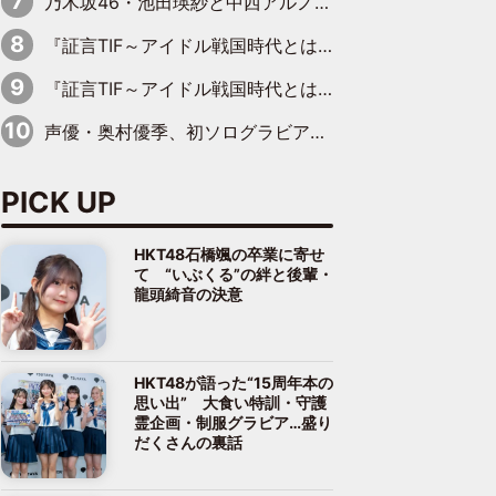
乃木坂46・池田瑛紗と中西アルノが「真冬のかき氷」騒動で火花散らす！ 因縁の裏にあるのは、逆境をともに“凌”ぐ似た者同士の絆
『証言TIF～アイドル戦国時代とはなんだったのか～』第11回：私立恵比寿中学・真山りか×安本彩花「TIFで10年ぶりのキョンシーメイクをしたら、場を完全に引かせてしまって。時代が変わったんだなって」
『証言TIF～アイドル戦国時代とはなんだったのか～』第6回：でんぱ組.inc・古川未鈴×相沢梨紗「『ハロプロやりたかったな』って言ったら、夢眠ねむさんに『てめえはでんぱ組．incなんだよ！』って肩パンされて(笑)」
声優・奥村優季、初ソログラビアで初ソロ表紙を飾る！ 初めて見せる表情や、声優を志したきっかけなどを語った必読のインタビューを掲載
PICK UP
HKT48石橋颯の卒業に寄せ
て “いぶくる”の絆と後輩・
龍頭綺音の決意
HKT48が語った“15周年本の
思い出” 大食い特訓・守護
霊企画・制服グラビア…盛り
だくさんの裏話