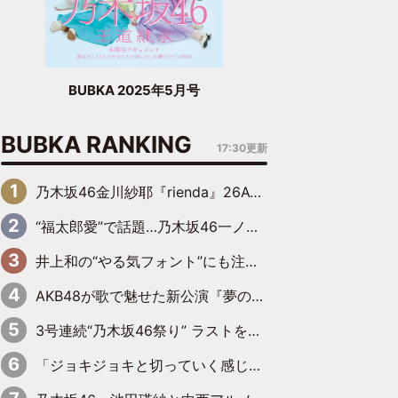
BUBKA 2025年5月号
BUBKA RANKING
17:30更新
乃木坂46金川紗耶『rienda』26AW LOOKモデルに就任
“福太郎愛”で話題…乃木坂46一ノ瀬美空、地元福岡『めんべい25周年トップサポーター』に就任
井上和の“やる気フォント”にも注目 乃木坂46が挑んだ書道パフォーマンスの舞台裏
AKB48が歌で魅せた新公演『夢のポップスター』 初日から全身全霊のステージ
3号連続“乃木坂46祭り” ラストを飾るのは賀喜遥香…5年ぶりの登場に「5年分大人になった私を見ていただけたら」
「ジョキジョキと切っていく感じ」STU48中村舞、新しい挑戦は自らの手で