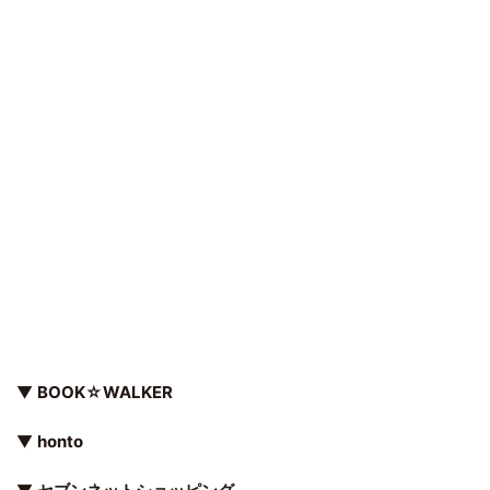
▼
BOOK☆WALKER
▼
honto