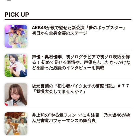
PICK UP
AKB48が歌で魅せた新公演『夢のポップスター』
初日から全身全霊のステージ
声優・奥村優季、初ソログラビアで初ソロ表紙を飾
る！ 初めて見せる表情や、声優を志したきっかけな
どを語った必読のインタビューを掲載
坂元誉梨の『初心者バイク女子の奮闘日記』＃７７
「我慢大会してませんか？」
井上和の“やる気フォント”にも注目 乃木坂46が挑
んだ書道パフォーマンスの舞台裏