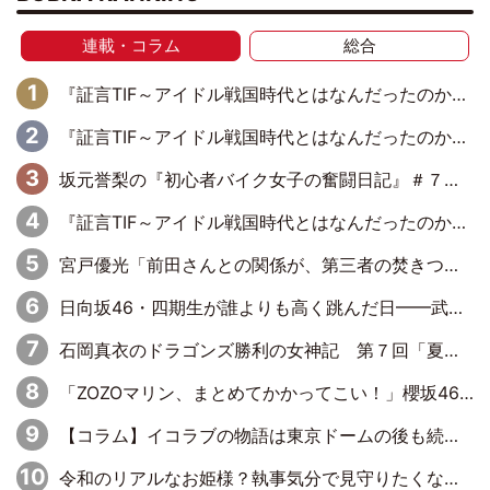
連載・コラム
総合
『証言TIF～アイドル戦国時代とはなんだったのか～』第11回：私立恵比寿中学・真山りか×安本彩花「TIFで10年ぶりのキョンシーメイクをしたら、場を完全に引かせてしまって。時代が変わったんだなって」
『証言TIF～アイドル戦国時代とはなんだったのか～』第10回：さくら学院・武藤彩未×飯田らうら「正直、中3で辞めるというのを信じてなくて。そう言われてはいたけど、嘘でしょって」
坂元誉梨の『初心者バイク女子の奮闘日記』＃７７「我慢大会してませんか？」
『証言TIF～アイドル戦国時代とはなんだったのか～』第8回：Negicco・Nao☆×Megu×Kaede「東京からオファーが来たのと、梨の皮剥きとどっちが大事なんだって」
宮戸優光「前田さんとの関係が、第三者の焚きつけのようなかたちで壊されてしまったのは、悲しいことですよ」【UWF】
日向坂46・四期生が誰よりも高く跳んだ日━━武道館3Daysで見せつけた実力と一体感、そしてハッピーオーラ！
石岡真衣のドラゴンズ勝利の女神記 第７回「夏の神宮！11得点どらほー」
「ZOZOマリン、まとめてかかってこい！」櫻坂46 山下瞳月の魂の叫び！5年目の勝利にBuddiesたちは態度で示せるか!?
【コラム】イコラブの物語は東京ドームの後も続くのか
令和のリアルなお姫様？執事気分で見守りたくなる＝LOVE屈指の天然カワイイ音嶋莉沙さん