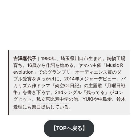
吉澤嘉代子
｜1990年、埼玉県川口市生まれ。鋳物工場
育ち。16歳から作詞を始める。ヤマハ主催「Music R
evolution」でのグランプリ・オーディエンス賞のダ
ブル受賞をきっかけに、2014年メジャーデビュー。バ
カリズム作ドラマ『架空OL日記』の主題歌『月曜日戦
争』を書き下ろす。2ndシングル『残ってる』がロン
グヒット。
私立恵比寿中学
の他、YUKIや中島愛、鈴木
愛理にも楽曲提供している。
【TOPへ戻る】