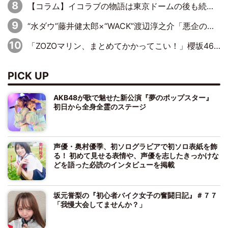
【コラム】イコラブの物語は東京ドームの後も続くのか
“水ダウ”藤井健太郎×“WACK”渡辺淳之介「悪企のすゝめ 大人を煙に巻く仕事術」刊行記念対談
「ZOZOマリン、まとめてかかってこい！」櫻坂46 山下瞳月の魂の叫び！5年目の勝利にBuddiesたちは態度で示せるか!?
PICK UP
AKB48が歌で魅せた新公演『夢のポップスター』
初日から全身全霊のステージ
声優・奥村優季、初ソログラビアで初ソロ表紙を飾
る！ 初めて見せる表情や、声優を志したきっかけな
どを語った必読のインタビューを掲載
坂元誉梨の『初心者バイク女子の奮闘日記』＃７７
「我慢大会してませんか？」