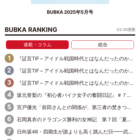
BUBKA 2025年5月号
BUBKA RANKING
23:30更新
連載・コラム
総合
『証言TIF～アイドル戦国時代とはなんだったのか～』第11回：私立恵比寿中学・真山りか×安本彩花「TIFで10年ぶりのキョンシーメイクをしたら、場を完全に引かせてしまって。時代が変わったんだなって」
『証言TIF～アイドル戦国時代とはなんだったのか～』第10回：さくら学院・武藤彩未×飯田らうら「正直、中3で辞めるというのを信じてなくて。そう言われてはいたけど、嘘でしょって」
『証言TIF～アイドル戦国時代とはなんだったのか～』第8回：Negicco・Nao☆×Megu×Kaede「東京からオファーが来たのと、梨の皮剥きとどっちが大事なんだって」
坂元誉梨の『初心者バイク女子の奮闘日記』＃７７「我慢大会してませんか？」
宮戸優光「前田さんとの関係が、第三者の焚きつけのようなかたちで壊されてしまったのは、悲しいことですよ」【UWF】
石岡真衣のドラゴンズ勝利の女神記 第７回「夏の神宮！11得点どらほー」
日向坂46・四期生が誰よりも高く跳んだ日━━武道館3Daysで見せつけた実力と一体感、そしてハッピーオーラ！