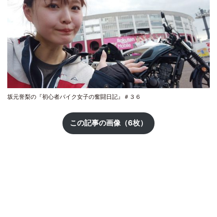
坂元誉梨の『初心者バイク女子の奮闘日記』＃３６
この記事の画像（6枚）