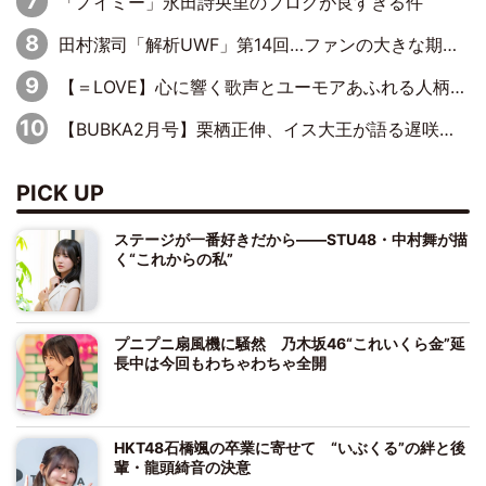
「ノイミー」永田詩央里のブログが良すぎる件
田村潔司「解析UWF」第14回…ファンの大きな期待と現実の厳しい闘い
【＝LOVE】心に響く歌声とユーモアあふれる人柄でファンに笑顔と元気を届けてくれる諸橋沙夏さんの魅力～Your Voice Is For Us～
【BUBKA2月号】栗栖正伸、イス大王が語る遅咲きヒールとしての苦節50年
PICK UP
ステージが一番好きだから――STU48・中村舞が描
く“これからの私”
プニプニ扇風機に騒然 乃木坂46“これいくら金”延
長中は今回もわちゃわちゃ全開
HKT48石橋颯の卒業に寄せて “いぶくる”の絆と後
輩・龍頭綺音の決意