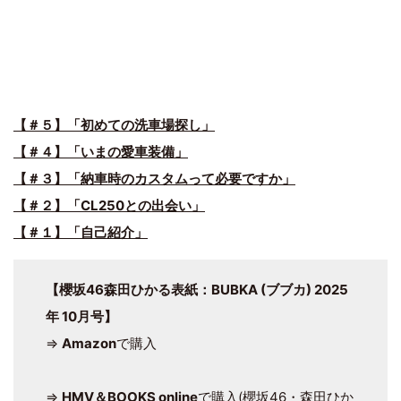
【＃５】「初めての洗車場探し」
【＃４】「いまの愛車装備」
【＃３】「納車時のカスタムって必要ですか」
【＃２】「CL250との出会い」
【＃１】「自己紹介」
【櫻坂46森田ひかる表紙：BUBKA (ブブカ) 2025
年 10月号】
⇒
Amazon
で購入
⇒
HMV＆BOOKS online
で購入(櫻坂46・森田ひか