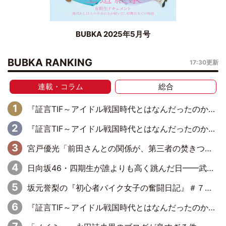
BUBKA 2025年5月号
BUBKA RANKING
17:30更新
連載・コラム
総合
『証言TIF～アイドル戦国時代とはなんだったのか～』第11回：私立恵比寿中学・真山りか×安本彩花「TIFで10年ぶりのキョンシーメイクをしたら、場を完全に引かせてしまって。時代が変わったんだなって」
『証言TIF～アイドル戦国時代とはなんだったのか～』第10回：さくら学院・武藤彩未×飯田らうら「正直、中3で辞めるというのを信じてなくて。そう言われてはいたけど、嘘でしょって」
宮戸優光「前田さんとの関係が、第三者の焚きつけのようなかたちで壊されてしまったのは、悲しいことですよ」【UWF】
日向坂46・四期生が誰よりも高く跳んだ日━━武道館3Daysで見せつけた実力と一体感、そしてハッピーオーラ！
坂元誉梨の『初心者バイク女子の奮闘日記』＃７７「我慢大会してませんか？」
『証言TIF～アイドル戦国時代とはなんだったのか～』第8回：Negicco・Nao☆×Megu×Kaede「東京からオファーが来たのと、梨の皮剥きとどっちが大事なんだって」