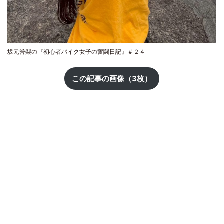
坂元誉梨の『初心者バイク女子の奮闘日記』＃２４
この記事の画像（3枚）