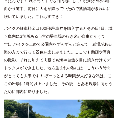
ったんです！ 城ヶ島の中でも目的地にしていた城ヶ島公園に
向かう道中、前日に大雨が降っていたので紫陽花がきれいに
咲いていました。これもすてき！
バイクの駐車料金は100円(駐車券を購入するとその日1日、城
ヶ島内に3箇所ある市営の駐車場の行き来が自由だそうで
す)。バイクを止めて公園内をずんずんと進んで、岩場がある
海の方まで行って景色を楽しみました。ここでも動画や写真
の撮影、それに加えて肉眼でも海や自然を目に焼き付けてデ
トックスができました。地方生まれの私には、こういう時間
がとっても大事です！ ぼーっとする時間が大好きな私は、こ
この岩場に1時間以上いました。その後、とある現場に向かう
ために都内に帰りました。