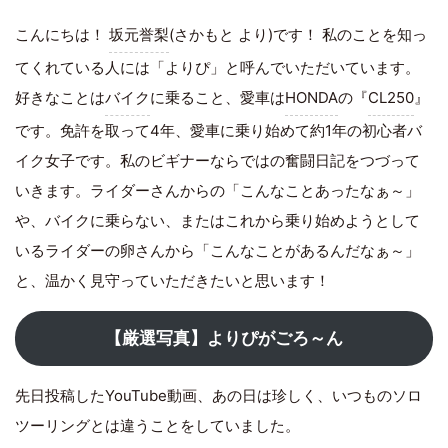
こんにちは！
坂元誉梨
(さかもと より)です！ 私のことを知っ
てくれている人には「よりぴ」と呼んでいただいています。
好きなことは
バイク
に乗ること、愛車は
HONDA
の『
CL250
』
です。免許を取って4年、愛車に乗り始めて約1年の初心者バ
イク女子です。私のビギナーならではの奮闘日記をつづって
いきます。ライダーさんからの「こんなことあったなぁ～」
や、バイクに乗らない、またはこれから乗り始めようとして
いるライダーの卵さんから「こんなことがあるんだなぁ～」
と、温かく見守っていただきたいと思います！
【厳選写真】よりぴがごろ～ん
先日投稿したYouTube動画、あの日は珍しく、いつものソロ
ツーリングとは違うことをしていました。