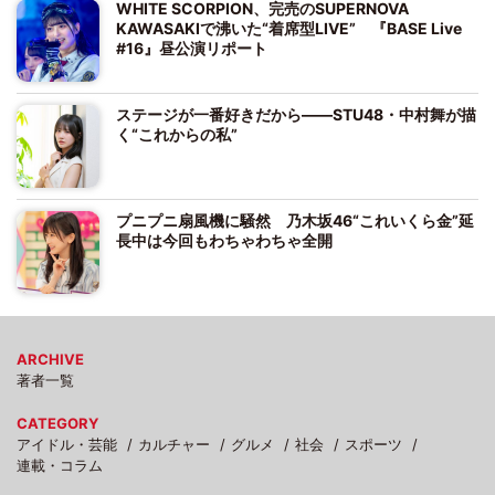
WHITE SCORPION、完売のSUPERNOVA
KAWASAKIで沸いた“着席型LIVE” 『BASE Live
#16』昼公演リポート
ステージが一番好きだから――STU48・中村舞が描
く“これからの私”
プニプニ扇風機に騒然 乃木坂46“これいくら金”延
長中は今回もわちゃわちゃ全開
ARCHIVE
著者一覧
CATEGORY
アイドル・芸能
カルチャー
グルメ
社会
スポーツ
連載・コラム