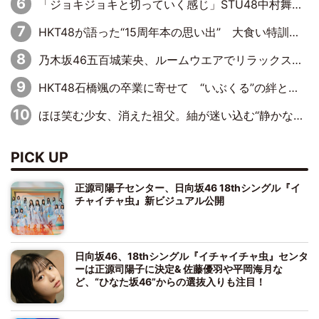
「ジョキジョキと切っていく感じ」STU48中村舞、新しい挑戦は自らの手で
HKT48が語った“15周年本の思い出” 大食い特訓・守護霊企画・制服グラビア…盛りだくさんの裏話
乃木坂46五百城茉央、ルームウエアでリラックス「今回のグラビアを見て成長を感じていただけるとうれしい」
HKT48石橋颯の卒業に寄せて “いぶくる”の絆と後輩・龍頭綺音の決意
ほほ笑む少女、消えた祖父。紬が迷い込む“静かな恐怖”――『路地裏ホテル』EP4
PICK UP
正源司陽子センター、日向坂46 18thシングル『イ
チャイチャ虫』新ビジュアル公開
日向坂46、18thシングル『イチャイチャ虫』センタ
ーは正源司陽子に決定& 佐藤優羽や平岡海月な
ど、“ひなた坂46”からの選抜入りも注目！