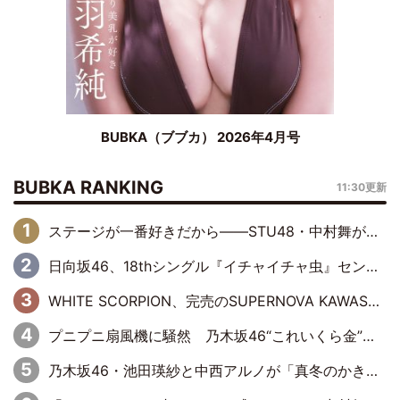
BUBKA（ブブカ） 2026年4月号
BUBKA RANKING
11:30更新
ステージが一番好きだから――STU48・中村舞が描く“これからの私”
日向坂46、18thシングル『イチャイチャ虫』センターは正源司陽子に決定& 佐藤優羽や平岡海月など、“ひなた坂46”からの選抜入りも注目！
WHITE SCORPION、完売のSUPERNOVA KAWASAKIで沸いた“着席型LIVE” 『BASE Live #16』昼公演リポート
プニプニ扇風機に騒然 乃木坂46“これいくら金”延長中は今回もわちゃわちゃ全開
乃木坂46・池田瑛紗と中西アルノが「真冬のかき氷」騒動で火花散らす！ 因縁の裏にあるのは、逆境をともに“凌”ぐ似た者同士の絆