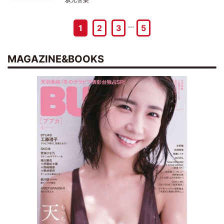
…
1
2
3
5
MAGAZINE&BOOKS