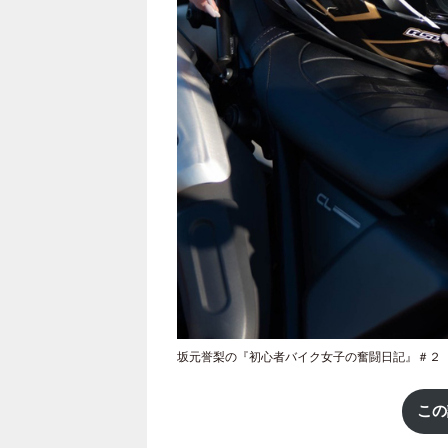
坂元誉梨の『初心者バイク女子の奮闘日記』＃２
この