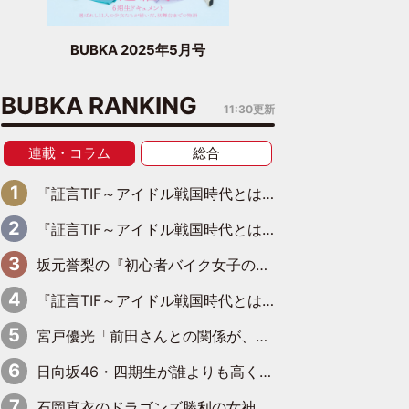
BUBKA 2025年5月号
BUBKA RANKING
11:30更新
連載・コラム
総合
『証言TIF～アイドル戦国時代とはなんだったのか～』第11回：私立恵比寿中学・真山りか×安本彩花「TIFで10年ぶりのキョンシーメイクをしたら、場を完全に引かせてしまって。時代が変わったんだなって」
『証言TIF～アイドル戦国時代とはなんだったのか～』第10回：さくら学院・武藤彩未×飯田らうら「正直、中3で辞めるというのを信じてなくて。そう言われてはいたけど、嘘でしょって」
坂元誉梨の『初心者バイク女子の奮闘日記』＃７７「我慢大会してませんか？」
『証言TIF～アイドル戦国時代とはなんだったのか～』第8回：Negicco・Nao☆×Megu×Kaede「東京からオファーが来たのと、梨の皮剥きとどっちが大事なんだって」
宮戸優光「前田さんとの関係が、第三者の焚きつけのようなかたちで壊されてしまったのは、悲しいことですよ」【UWF】
日向坂46・四期生が誰よりも高く跳んだ日━━武道館3Daysで見せつけた実力と一体感、そしてハッピーオーラ！
石岡真衣のドラゴンズ勝利の女神記 第７回「夏の神宮！11得点どらほー」