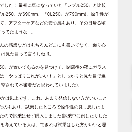
でした！ 最初に気になっていた『レブル250』と比較
50』が690mm、『CL250』が790mm)、操作性が
て、アフターケアなどの安心感もあり、その日帰る頃
言ってたような…。
んの感想などはもちろんどこにも書いてなく、乗り心
は見た目って言うしね!!)。
250』が置いてあるのを見つけて、閉店後の夜にガラス
は「やっぱりこれがいい！」としっかりと見た目で選
目撃されて不審者だと思われていました)。
のかは以上です。これ、あまり発信しない方がいいこと
ったのもあり、試乗したところで操作性の良し悪しはよ
たので試乗はせず購入しました(試乗中に倒したりした
入を考えている人は、できれば試乗はした方がいいと思