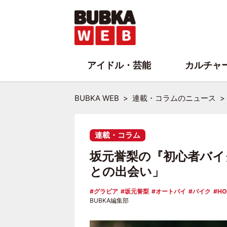
アイドル・芸能
カルチャ
BUBKA WEB
連載・コラムのニュース
連載・コラム
坂元誉梨の『初心者バイ
との出会い」
グラビア
坂元誉梨
オートバイ
バイク
HO
BUBKA編集部