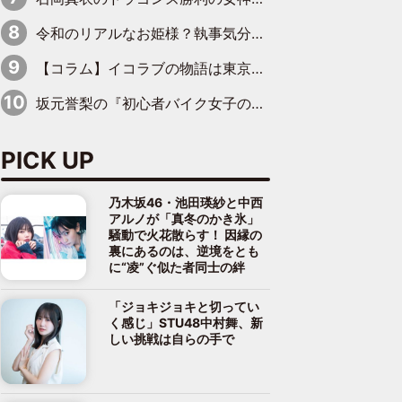
令和のリアルなお姫様？執事気分で見守りたくなる＝LOVE屈指の天然カワイイ音嶋莉沙さん
【コラム】イコラブの物語は東京ドームの後も続くのか
坂元誉梨の『初心者バイク女子の奮闘日記』＃７６「バイクカフェ」
PICK UP
乃木坂46・池田瑛紗と中西
アルノが「真冬のかき氷」
騒動で火花散らす！ 因縁の
裏にあるのは、逆境をとも
に“凌”ぐ似た者同士の絆
「ジョキジョキと切ってい
く感じ」STU48中村舞、新
しい挑戦は自らの手で