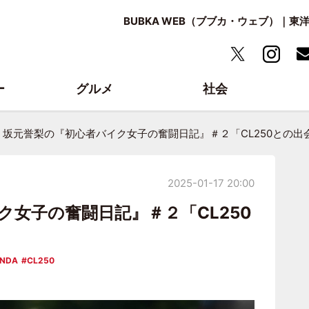
BUBKA WEB（ブブカ・ウェブ）｜
ー
グルメ
社会
坂元誉梨の『初心者バイク女子の奮闘日記』＃２「CL250との出
2025-01-17 20:00
ク女子の奮闘日記』＃２「CL250
NDA
CL250