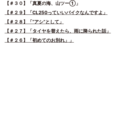
【＃３０】「真夏の海、山ツー①」
【＃２９】「CL250っていいバイクなんですよ」
【＃２８】「“アシ”として」
【＃２７】「タイヤを替えたら、雨に降られた話」
【＃２６】「初めてのお別れ」」