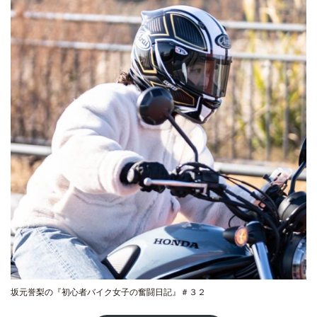
坂元誉梨の『初心者バイク女子の奮闘日記』＃３２