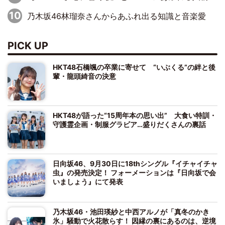
乃木坂46林瑠奈さんからあふれ出る知識と音楽愛
PICK UP
HKT48石橋颯の卒業に寄せて “いぶくる”の絆と後
輩・龍頭綺音の決意
HKT48が語った“15周年本の思い出” 大食い特訓・
守護霊企画・制服グラビア…盛りだくさんの裏話
日向坂46、9月30日に18thシングル『イチャイチャ
虫』の発売決定！ フォーメーションは『日向坂で会
いましょう』にて発表
乃木坂46・池田瑛紗と中西アルノが「真冬のかき
氷」騒動で火花散らす！ 因縁の裏にあるのは、逆境