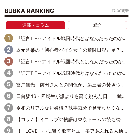
BUBKA RANKING
17:30更新
連載・コラム
総合
『証言TIF～アイドル戦国時代とはなんだったのか～』第11回：私立恵比寿中学・真山りか×安本彩花「TIFで10年ぶりのキョンシーメイクをしたら、場を完全に引かせてしまって。時代が変わったんだなって」
坂元誉梨の『初心者バイク女子の奮闘日記』＃７７「我慢大会してませんか？」
『証言TIF～アイドル戦国時代とはなんだったのか～』第10回：さくら学院・武藤彩未×飯田らうら「正直、中3で辞めるというのを信じてなくて。そう言われてはいたけど、嘘でしょって」
『証言TIF～アイドル戦国時代とはなんだったのか～』第8回：Negicco・Nao☆×Megu×Kaede「東京からオファーが来たのと、梨の皮剥きとどっちが大事なんだって」
宮戸優光「前田さんとの関係が、第三者の焚きつけのようなかたちで壊されてしまったのは、悲しいことですよ」【UWF】
日向坂46・四期生が誰よりも高く跳んだ日━━武道館3Daysで見せつけた実力と一体感、そしてハッピーオーラ！
令和のリアルなお姫様？執事気分で見守りたくなる＝LOVE屈指の天然カワイイ音嶋莉沙さん
【コラム】イコラブの物語は東京ドームの後も続くのか
【＝LOVE】心に響く歌声とユーモアあふれる人柄でファンに笑顔と元気を届けてくれる諸橋沙夏さんの魅力～Your Voice Is For Us～