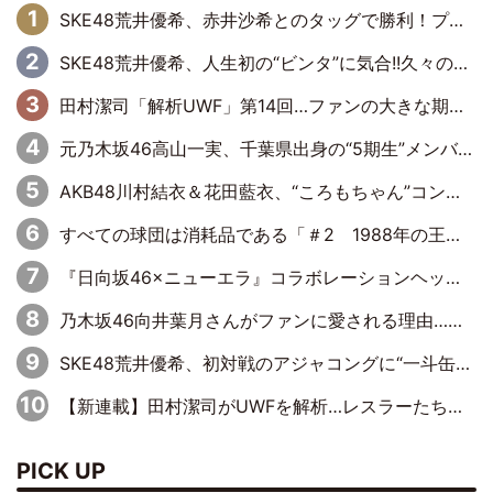
SKE48荒井優希、赤井沙希とのタッグで勝利！プリンセスタッグ選手権ベルトに挑戦
SKE48荒井優希、人生初の“ビンタ”に気合!!久々のシングルマッチ決定に「自分のできることを全部出せたらベスト」
田村潔司「解析UWF」第14回…ファンの大きな期待と現実の厳しい闘い
元乃木坂46高山一実、千葉県出身の“5期生”メンバーと「千葉軍団を作りたかった」さゆりんご軍団に対抗
AKB48川村結衣＆花田藍衣、“ころもちゃん”コンビがきつねダンスに出演！ファイターズファンのかわゆいはファーストピッチにも挑戦
すべての球団は消耗品である「＃2 1988年の王巨人編」byプロ野球死亡遊戯
『日向坂46×ニューエラ』コラボレーションヘッドウェア発売決定
乃木坂46向井葉月さんがファンに愛される理由…セレモニアルピッチに挑戦
SKE48荒井優希、初対戦のアジャコングに“一斗缶攻撃”も食らい完敗
【新連載】田村潔司がUWFを解析…レスラーたちは何を見せていたのか
PICK UP