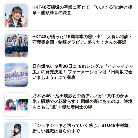
HKT48石橋颯の卒業に寄せて “いぶくる”の絆と後
輩・龍頭綺音の決意
HKT48が語った“15周年本の思い出” 大食い特訓・
守護霊企画・制服グラビア…盛りだくさんの裏話
日向坂46、9月30日に18thシングル『イチャイチャ
虫』の発売決定！ フォーメーションは『日向坂で会
いましょう』にて発表
乃木坂46・池田瑛紗と中西アルノが「真冬のかき
氷」騒動で火花散らす！ 因縁の裏にあるのは、逆境
をともに“凌”ぐ似た者同士の絆
「ジョキジョキと切っていく感じ」STU48中村舞、
新しい挑戦は自らの手で