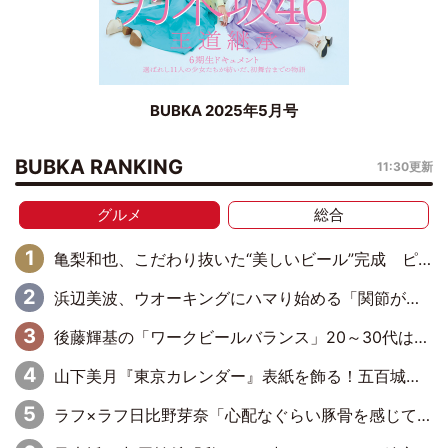
BUBKA 2025年5月号
BUBKA RANKING
11:30更新
グルメ
総合
亀梨和也、こだわり抜いた“美しいビール”完成 ピンクゴールドの色味にも想いを込めて
浜辺美波、ウオーキングにハマり始める「関節がバキバキになるんだ！」
後藤輝基の「ワークビールバランス」20～30代は最低→50歳を迎えて急上昇
山下美月『東京カレンダー』表紙を飾る！五百城茉央の朝食グラビアも
ラフ×ラフ日比野芽奈「心配なぐらい豚骨を感じていて…このまま握手会はちょっと厳しいかな」