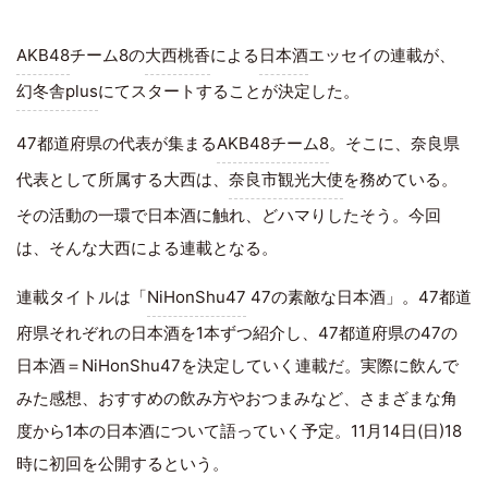
AKB48
チーム8の
大西桃香
による
日本酒
エッセイの連載が、
幻冬舎plus
にてスタートすることが決定した。
47都道府県の代表が集まる
AKB48チーム8
。そこに、奈良県
代表として所属する大西は、
奈良市観光大使
を務めている。
その活動の一環で日本酒に触れ、どハマりしたそう。今回
は、そんな大西による連載となる。
連載タイトルは「
NiHonShu47
47の素敵な日本酒」。47都道
府県それぞれの日本酒を1本ずつ紹介し、47都道府県の47の
日本酒＝NiHonShu47を決定していく連載だ。実際に飲んで
みた感想、おすすめの飲み方やおつまみなど、さまざまな角
度から1本の日本酒について語っていく予定。11月14日(日)18
時に初回を公開するという。