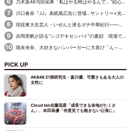
乃木坂46与田祐希「私はやる時はやるんで」“絵心”に自信をのぞかせる
川口春奈『JJ』表紙風広告に登場…サントリー×光文社の異色のコラボが実現
現役東大生芸人・いぜんと潜るガチ中華紀行――「牙籤肉」「焼猪腰」「錫紙龍蝦尾」これ読めますか？
吉岡里帆が語る“シゴデキセンパイ”の素顔 現場ではカチッ、家ではふわふわ・もちもち
堀未央奈、大好きなハンバーガーに大喜び「ん～！めちゃくちゃジューシー！ 」
PICK UP
AKB48 21期研究生・森川優、可愛さもある大人の
女性に
Cloud ten佐藤流星「成長できる余地がたくさ
ん」、本田高優「何度見ても飽きない公演に」