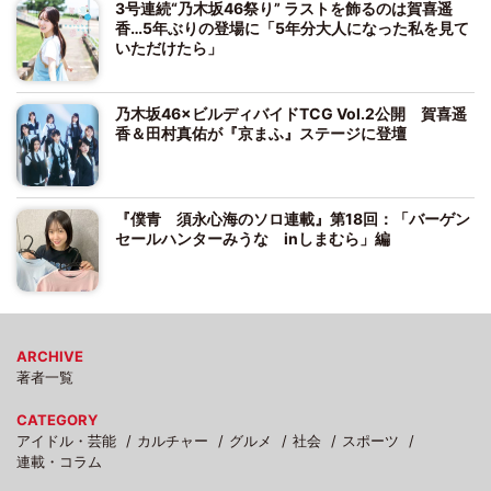
3号連続“乃木坂46祭り” ラストを飾るのは賀喜遥
香…5年ぶりの登場に「5年分大人になった私を見て
いただけたら」
乃木坂46×ビルディバイドTCG Vol.2公開 賀喜遥
香＆田村真佑が『京まふ』ステージに登壇
『僕青 須永心海のソロ連載』第18回：「バーゲン
セールハンターみうな inしまむら」編
ARCHIVE
著者一覧
CATEGORY
アイドル・芸能
カルチャー
グルメ
社会
スポーツ
連載・コラム