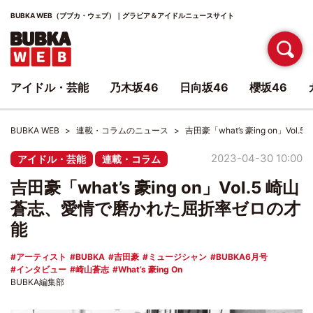
BUBKA WEB（ブブカ・ウェブ）｜グラビア＆アイドルニュースサイト
アイドル・芸能
乃木坂46
日向坂46
櫻坂46
BUBKA WEB
連載・コラムのニュース
吉田豪「what’s 豪ing on」
2023-04-30 10:00
アイドル・芸能
連載・コラム
吉田豪「what’s 豪ing on」Vol.5 崎山
蒼志、愛情で磨かれた屈折率ゼロの才
能
アーティスト
BUBKA
吉田豪
ミュージシャン
BUBKA6月号
インタビュー
崎山蒼志
What’s 豪ing On
BUBKA編集部