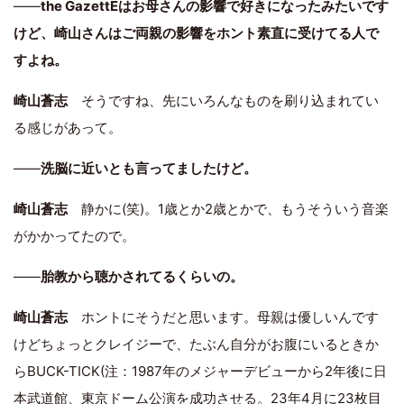
――
the GazettEはお母さんの影響で好きになったみたいです
けど、崎山さんはご両親の影響をホント素直に受けてる人で
すよね。
崎山蒼志
そうですね、先にいろんなものを刷り込まれてい
る感じがあって。
――
洗脳に近いとも言ってましたけど。
崎山蒼志
静かに(笑)。1歳とか2歳とかで、もうそういう音楽
がかかってたので。
――
胎教から聴かされてるくらいの。
崎山蒼志
ホントにそうだと思います。母親は優しいんです
けどちょっとクレイジーで、たぶん自分がお腹にいるときか
らBUCK-TICK(注：1987年のメジャーデビューから2年後に日
本武道館、東京ドーム公演を成功させる。23年4月に23枚目