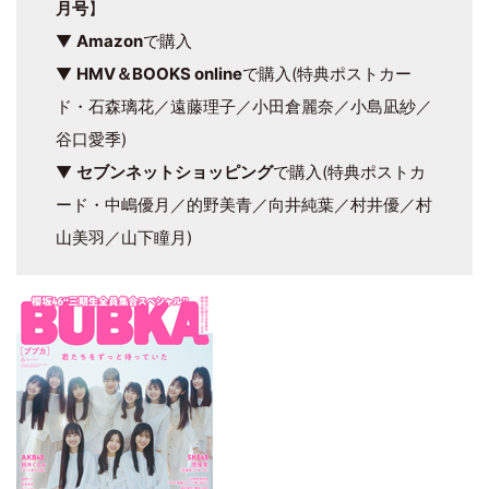
月号
】
▼
Amazon
で購入
▼
HMV＆BOOKS online
で購入(特典ポストカー
ド・石森璃花／遠藤理子／小田倉麗奈／小島凪紗／
谷口愛季)
▼
セブンネットショッピング
で購入(特典ポストカ
ード・中嶋優月／的野美青／向井純葉／村井優／村
山美羽／山下瞳月)