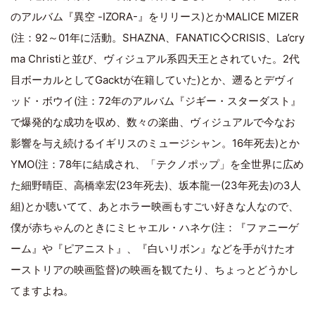
のアルバム『異空 -IZORA-』をリリース)とかMALICE MIZER
(注：92～01年に活動。SHAZNA、FANATIC◇CRISIS、La’cry
ma Christiと並び、ヴィジュアル系四天王とされていた。2代
目ボーカルとしてGacktが在籍していた)とか、遡るとデヴィ
ッド・ボウイ(注：72年のアルバム『ジギー・スターダスト』
で爆発的な成功を収め、数々の楽曲、ヴィジュアルで今なお
影響を与え続けるイギリスのミュージシャン。16年死去)とか
YMO(注：78年に結成され、「テクノポップ」を全世界に広め
た細野晴臣、高橋幸宏(23年死去)、坂本龍一(23年死去)の3人
組)とか聴いてて、あとホラー映画もすごい好きな人なので、
僕が赤ちゃんのときにミヒャエル・ハネケ(注：『ファニーゲ
ーム』や『ピアニスト』、『白いリボン』などを手がけたオ
ーストリアの映画監督)の映画を観てたり、ちょっとどうかし
てますよね。