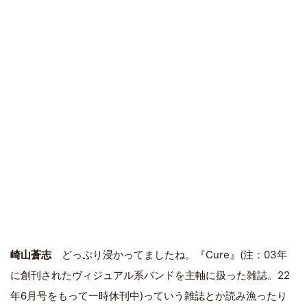
崎山蒼志
どっぷり浸かってましたね。『Cure』(注：03年
に創刊されたヴィジュアル系バンドを主軸に扱った雑誌。22
年6月号をもって一時休刊中)っていう雑誌とか読み漁ったり