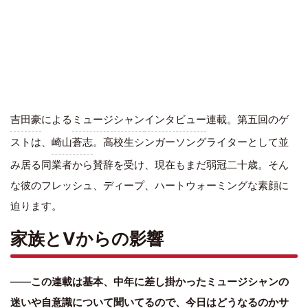
吉田豪
による
ミュージシャン
インタビュー
連載。第五回のゲ
ストは、
崎山蒼志
。高校生シンガーソングライターとして並
み居る同業者から賛辞を受け、現在もまだ弱冠二十歳。そん
な彼のフレッシュ、ディープ、ハートウォーミングな素顔に
迫ります。
家族とVからの影響
――
この連載は基本、中年に差し掛かったミュージシャンの
迷いや自意識について聞いてるので、今日はどうなるのかサ