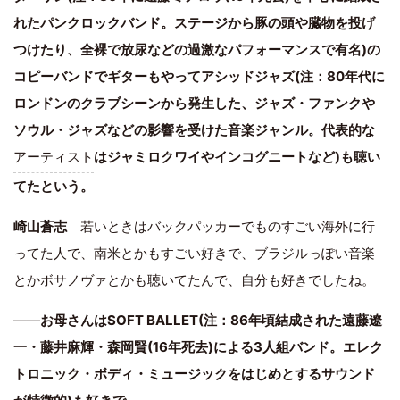
れたパンクロックバンド。ステージから豚の頭や臓物を投げ
つけたり、全裸で放尿などの過激なパフォーマンスで有名)の
コピーバンドでギターもやってアシッドジャズ(注：80年代に
ロンドンのクラブシーンから発生した、ジャズ・ファンクや
ソウル・ジャズなどの影響を受けた音楽ジャンル。代表的な
アーティスト
はジャミロクワイやインコグニートなど)も聴い
てたという。
崎山蒼志
若いときはバックパッカーでものすごい海外に行
ってた人で、南米とかもすごい好きで、ブラジルっぽい音楽
とかボサノヴァとかも聴いてたんで、自分も好きでしたね。
――
お母さんはSOFT BALLET(注：86年頃結成された遠藤遼
一・藤井麻輝・森岡賢(16年死去)による3人組バンド。エレク
トロニック・ボディ・ミュージックをはじめとするサウンド