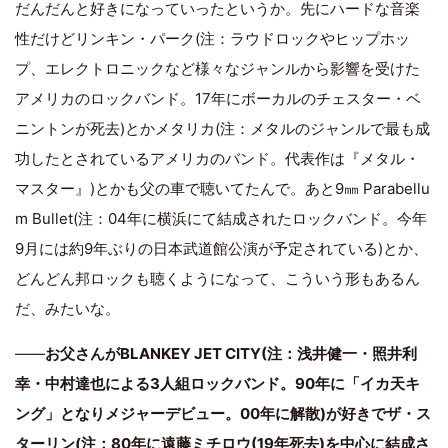
だんだんと好きになっていったというか。先にハードな音楽
性だけどリンキン・パーク(注：ラウドロックやヒップホッ
プ、エレクトロニックなど様々なジャンルから影響を受けた
アメリカのロックバンド。17年にボーカルのチェスター・ベ
ニントンが死去)とかメタリカ(注：メタルのジャンルで最も成
功したとされているアメリカのバンド。代表作は『メタル・
マスター』)とかも父の車で聴いてたんで。あと9㎜ Parabellu
m Bullet(注：04年に横浜にて結成されたロックバンド。今年
9月には約9年ぶりの日本武道館公演が予定されている)とか、
どんどん邦ロックも聴くようになって、こういう形もあるん
だ、みたいな。
――
お父さんがBLANKEY JET CITY(注：浅井健一・照井利
幸・中村達也による3人組ロックバンド。90年に「イカ天キ
ング」となりメジャーデビュー。00年に解散)が好きでザ・ス
ターリン(注：80年に遠藤ミチロウ(19年死去)を中心に結成さ