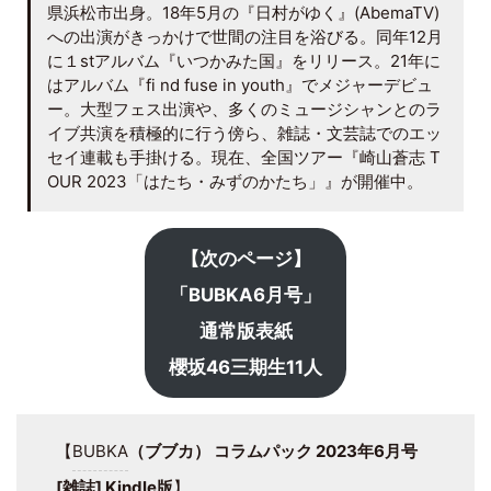
県浜松市出身。18年5月の『日村がゆく』(AbemaTV)
への出演がきっかけで世間の注目を浴びる。同年12月
に１stアルバム『いつかみた国』をリリース。21年に
はアルバム『fi nd fuse in youth』でメジャーデビュ
ー。大型フェス出演や、多くのミュージシャンとのラ
イブ共演を積極的に行う傍ら、雑誌・文芸誌でのエッ
セイ連載も手掛ける。現在、全国ツアー『崎山蒼志 T
OUR 2023「はたち・みずのかたち」』が開催中。
【次のページ】
「BUBKA6月号」
通常版表紙
櫻坂46三期生11人
【
BUBKA
（ブブカ） コラムパック 2023年6月号
[雑誌] Kindle版
】