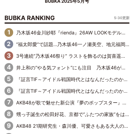
BUBKA 2025年5月号
BUBKA RANKING
5:30更新
乃木坂46金川紗耶『rienda』26AW LOOKモデルに就任
“福太郎愛”で話題…乃木坂46一ノ瀬美空、地元福岡『めんべい25周年トップサポーター』に就任
3号連続“乃木坂46祭り” ラストを飾るのは賀喜遥香…5年ぶりの登場に「5年分大人になった私を見ていただけたら」
井上和の“やる気フォント”にも注目 乃木坂46が挑んだ書道パフォーマンスの舞台裏
『証言TIF～アイドル戦国時代とはなんだったのか～』第6回：でんぱ組.inc・古川未鈴×相沢梨紗「『ハロプロやりたかったな』って言ったら、夢眠ねむさんに『てめえはでんぱ組．incなんだよ！』って肩パンされて(笑)」
『証言TIF～アイドル戦国時代とはなんだったのか～』第11回：私立恵比寿中学・真山りか×安本彩花「TIFで10年ぶりのキョンシーメイクをしたら、場を完全に引かせてしまって。時代が変わったんだなって」
AKB48が歌で魅せた新公演『夢のポップスター』 初日から全身全霊のステージ
甥っ子誕生の松田好花、京都で“ふたつの家族”をはしご！ “母”黒谷友香に見送られ、“父”松岡昌宏とはハシゴ酒
AKB48 21期研究生・森川優、可愛さもある大人の女性に