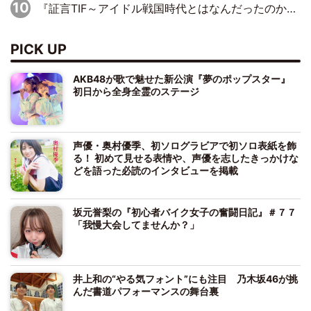
『証言TIF～アイドル戦国時代とはなんだったのか～』第10回：さくら学院・武藤彩未×飯田らうら「正直、中3で辞めるというのを信じてなくて。そう言われてはいたけど、嘘でしょって」
PICK UP
AKB48が歌で魅せた新公演『夢のポップスター』
初日から全身全霊のステージ
声優・奥村優季、初ソログラビアで初ソロ表紙を飾
る！ 初めて見せる表情や、声優を志したきっかけな
どを語った必読のインタビューを掲載
坂元誉梨の『初心者バイク女子の奮闘日記』＃７７
「我慢大会してませんか？」
井上和の“やる気フォント”にも注目 乃木坂46が挑
んだ書道パフォーマンスの舞台裏