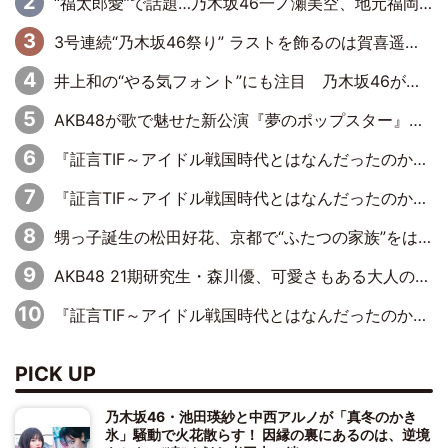
“福太郎愛”で話題…乃木坂46一ノ瀬美空、地元福岡『めんべい25周年トップサポーター』に就任
3号連続“乃木坂46祭り” ラストを飾るのは賀喜遥香…5年ぶりの登場に「5年分大人になった私を見ていただけたら」
井上和の“やる気フォント”にも注目 乃木坂46が挑んだ書道パフォーマンスの舞台裏
AKB48が歌で魅せた新公演『夢のポップスター』 初日から全身全霊のステージ
『証言TIF～アイドル戦国時代とはなんだったのか～』第6回：でんぱ組.inc・古川未鈴×相沢梨紗「『ハロプロやりたかったな』って言ったら、夢眠ねむさんに『てめえはでんぱ組．incなんだよ！』って肩パンされて(笑)」
『証言TIF～アイドル戦国時代とはなんだったのか～』第11回：私立恵比寿中学・真山りか×安本彩花「TIFで10年ぶりのキョンシーメイクをしたら、場を完全に引かせてしまって。時代が変わったんだなって」
甥っ子誕生の松田好花、京都で“ふたつの家族”をはしご！ “母”黒谷友香に見送られ、“父”松岡昌宏とはハシゴ酒
AKB48 21期研究生・森川優、可愛さもある大人の女性に
『証言TIF～アイドル戦国時代とはなんだったのか～』第10回：さくら学院・武藤彩未×飯田らうら「正直、中3で辞めるというのを信じてなくて。そう言われてはいたけど、嘘でしょって」
PICK UP
乃木坂46・池田瑛紗と中西アルノが「真冬のかき
氷」騒動で火花散らす！ 因縁の裏にあるのは、逆境