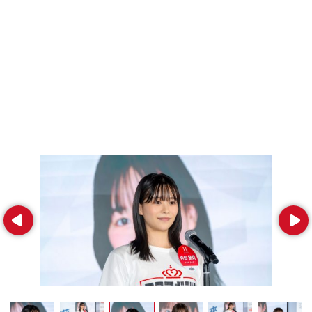
Prev
Next