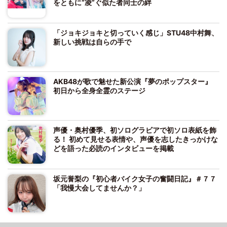
をともに“凌”ぐ似た者同士の絆
「ジョキジョキと切っていく感じ」STU48中村舞、
新しい挑戦は自らの手で
AKB48が歌で魅せた新公演『夢のポップスター』
初日から全身全霊のステージ
声優・奥村優季、初ソログラビアで初ソロ表紙を飾
る！ 初めて見せる表情や、声優を志したきっかけな
どを語った必読のインタビューを掲載
坂元誉梨の『初心者バイク女子の奮闘日記』＃７７
「我慢大会してませんか？」