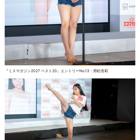
『ミスマガジン2027 ベスト20』エントリーNo.13・用松杏莉