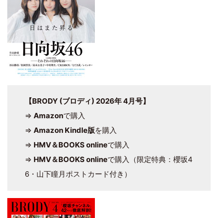
【BRODY (ブロディ) 2026年 4月号】
⇒
Amazon
で購入
⇒
Amazon Kindle版
を購入
⇒
HMV＆BOOKS online
で購入
⇒
HMV＆BOOKS online
で購入（限定特典：櫻坂4
6・山下瞳月ポストカード付き）