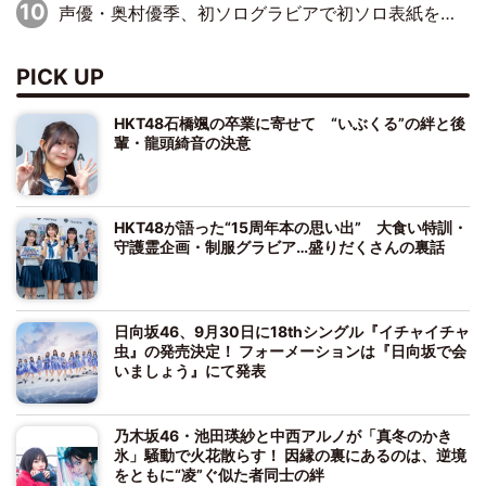
声優・奥村優季、初ソログラビアで初ソロ表紙を飾る！ 初めて見せる表情や、声優を志したきっかけなどを語った必読のインタビューを掲載
PICK UP
HKT48石橋颯の卒業に寄せて “いぶくる”の絆と後
輩・龍頭綺音の決意
HKT48が語った“15周年本の思い出” 大食い特訓・
守護霊企画・制服グラビア…盛りだくさんの裏話
日向坂46、9月30日に18thシングル『イチャイチャ
虫』の発売決定！ フォーメーションは『日向坂で会
いましょう』にて発表
乃木坂46・池田瑛紗と中西アルノが「真冬のかき
氷」騒動で火花散らす！ 因縁の裏にあるのは、逆境
をともに“凌”ぐ似た者同士の絆