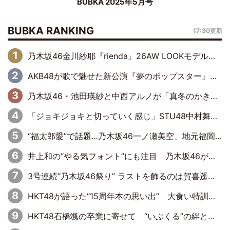
BUBKA 2025年5月号
BUBKA RANKING
17:30更新
乃木坂46金川紗耶『rienda』26AW LOOKモデルに就任
AKB48が歌で魅せた新公演『夢のポップスター』 初日から全身全霊のステージ
乃木坂46・池田瑛紗と中西アルノが「真冬のかき氷」騒動で火花散らす！ 因縁の裏にあるのは、逆境をともに“凌”ぐ似た者同士の絆
「ジョキジョキと切っていく感じ」STU48中村舞、新しい挑戦は自らの手で
“福太郎愛”で話題…乃木坂46一ノ瀬美空、地元福岡『めんべい25周年トップサポーター』に就任
井上和の“やる気フォント”にも注目 乃木坂46が挑んだ書道パフォーマンスの舞台裏
3号連続“乃木坂46祭り” ラストを飾るのは賀喜遥香…5年ぶりの登場に「5年分大人になった私を見ていただけたら」
HKT48が語った“15周年本の思い出” 大食い特訓・守護霊企画・制服グラビア…盛りだくさんの裏話
HKT48石橋颯の卒業に寄せて “いぶくる”の絆と後輩・龍頭綺音の決意