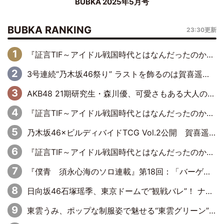
BUBKA 2025年5月号
BUBKA RANKING
23:30更新
『証言TIF～アイドル戦国時代とはなんだったのか～』第6回：でんぱ組.inc・古川未鈴×相沢梨紗「『ハロプロやりたかったな』って言ったら、夢眠ねむさんに『てめえはでんぱ組．incなんだよ！』って肩パンされて(笑)」
3号連続“乃木坂46祭り” ラストを飾るのは賀喜遥香…5年ぶりの登場に「5年分大人になった私を見ていただけたら」
AKB48 21期研究生・森川優、可愛さもある大人の女性に
『証言TIF～アイドル戦国時代とはなんだったのか～』第10回：さくら学院・武藤彩未×飯田らうら「正直、中3で辞めるというのを信じてなくて。そう言われてはいたけど、嘘でしょって」
乃木坂46×ビルディバイドTCG Vol.2公開 賀喜遥香＆田村真佑が『京まふ』ステージに登壇
『証言TIF～アイドル戦国時代とはなんだったのか～』第11回：私立恵比寿中学・真山りか×安本彩花「TIFで10年ぶりのキョンシーメイクをしたら、場を完全に引かせてしまって。時代が変わったんだなって」
『僕青 須永心海のソロ連載』第18回：「バーゲンセールハンターみうな inしまむら」編
日向坂46石塚瑶季、東京ドームで“観戦バレ”！ ナイツ・塙も認めた「巨人に詳しすぎるアイドル」は元VENUSスクール生で杉内コーチ推し⁉
東雲うみ、ポップな制服姿で魅せる“東雲グリーン”の正体