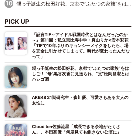
甥っ子誕生の松田好花、京都で“ふたつの家族”をはしご！ “母”黒谷友香に見送られ、“父”松岡昌宏とはハシゴ酒
PICK UP
『証言TIF～アイドル戦国時代とはなんだったのか
～』第11回：私立恵比寿中学・真山りか×安本彩花
「TIFで10年ぶりのキョンシーメイクをしたら、場
を完全に引かせてしまって。時代が変わったんだな
って」
甥っ子誕生の松田好花、京都で“ふたつの家族”をは
しご！ “母”黒谷友香に見送られ、“父”松岡昌宏とは
ハシゴ酒
AKB48 21期研究生・森川優、可愛さもある大人の
女性に
Cloud ten佐藤流星「成長できる余地がたくさ
ん」、本田高優「何度見ても飽きない公演に」