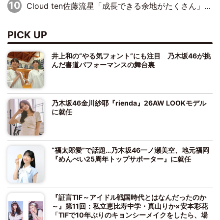
Cloud ten佐藤流星「成長できる余地がたくさん」、本田高優「何度見ても飽きない公演に」
PICK UP
井上和の“やる気フォント”にも注目 乃木坂46が挑
んだ書道パフォーマンスの舞台裏
乃木坂46金川紗耶『rienda』26AW LOOKモデル
に就任
“福太郎愛”で話題…乃木坂46一ノ瀬美空、地元福岡
『めんべい25周年トップサポーター』に就任
『証言TIF～アイドル戦国時代とはなんだったのか
～』第11回：私立恵比寿中学・真山りか×安本彩花
「TIFで10年ぶりのキョンシーメイクをしたら、場