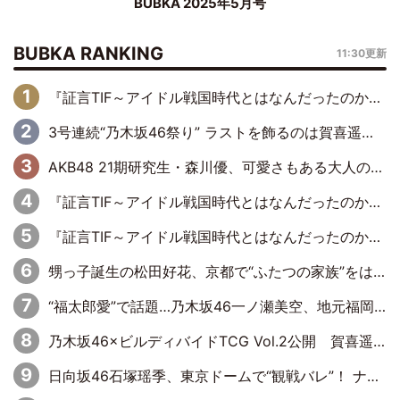
BUBKA 2025年5月号
BUBKA RANKING
11:30更新
『証言TIF～アイドル戦国時代とはなんだったのか～』第6回：でんぱ組.inc・古川未鈴×相沢梨紗「『ハロプロやりたかったな』って言ったら、夢眠ねむさんに『てめえはでんぱ組．incなんだよ！』って肩パンされて(笑)」
3号連続“乃木坂46祭り” ラストを飾るのは賀喜遥香…5年ぶりの登場に「5年分大人になった私を見ていただけたら」
AKB48 21期研究生・森川優、可愛さもある大人の女性に
『証言TIF～アイドル戦国時代とはなんだったのか～』第11回：私立恵比寿中学・真山りか×安本彩花「TIFで10年ぶりのキョンシーメイクをしたら、場を完全に引かせてしまって。時代が変わったんだなって」
『証言TIF～アイドル戦国時代とはなんだったのか～』第10回：さくら学院・武藤彩未×飯田らうら「正直、中3で辞めるというのを信じてなくて。そう言われてはいたけど、嘘でしょって」
甥っ子誕生の松田好花、京都で“ふたつの家族”をはしご！ “母”黒谷友香に見送られ、“父”松岡昌宏とはハシゴ酒
“福太郎愛”で話題…乃木坂46一ノ瀬美空、地元福岡『めんべい25周年トップサポーター』に就任
乃木坂46×ビルディバイドTCG Vol.2公開 賀喜遥香＆田村真佑が『京まふ』ステージに登壇
日向坂46石塚瑶季、東京ドームで“観戦バレ”！ ナイツ・塙も認めた「巨人に詳しすぎるアイドル」は元VENUSスクール生で杉内コーチ推し⁉