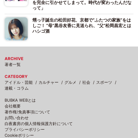
を完全に引かせてしまって。時代が変わったんだな
って」
甥っ子誕生の松田好花、京都で“ふたつの家族”をは
しご！ “母”黒谷友香に見送られ、“父”松岡昌宏とは
ハシゴ酒
ARCHIVE
著者一覧
CATEGORY
アイドル・芸能
カルチャー
グルメ
社会
スポーツ
連載・コラム
BUBKA WEBとは
会社概要
著作権/免責事項について
お問い合わせ
白夜書房の個人情報保護方針について
プライバシーポリシー
Cookieポリシー