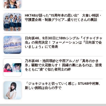
HKT48が語った“15周年本の思い出” 大食い特訓・
守護霊企画・制服グラビア…盛りだくさんの裏話
日向坂46、9月30日に18thシングル『イチャイチャ
虫』の発売決定！ フォーメーションは『日向坂で会
いましょう』にて発表
乃木坂46・池田瑛紗と中西アルノが「真冬のかき
氷」騒動で火花散らす！ 因縁の裏にあるのは、逆境
をともに“凌”ぐ似た者同士の絆
「ジョキジョキと切っていく感じ」STU48中村舞、
新しい挑戦は自らの手で