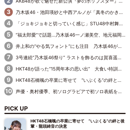
AKB48が歌で魅せた新公演『夢のポップスター』 初日から全身全霊のステージ
乃木坂46・池田瑛紗と中西アルノが「真冬のかき氷」騒動で火花散らす！ 因縁の裏にあるのは、逆境をともに“凌”ぐ似た者同士の絆
「ジョキジョキと切っていく感じ」STU48中村舞、新しい挑戦は自らの手で
“福太郎愛”で話題…乃木坂46一ノ瀬美空、地元福岡『めんべい25周年トップサポーター』に就任
井上和の“やる気フォント”にも注目 乃木坂46が挑んだ書道パフォーマンスの舞台裏
3号連続“乃木坂46祭り” ラストを飾るのは賀喜遥香…5年ぶりの登場に「5年分大人になった私を見ていただけたら」
HKT48が語った“15周年本の思い出” 大食い特訓・守護霊企画・制服グラビア…盛りだくさんの裏話
HKT48石橋颯の卒業に寄せて “いぶくる”の絆と後輩・龍頭綺音の決意
声優・奥村優季、初ソログラビアで初ソロ表紙を飾る！ 初めて見せる表情や、声優を志したきっかけなどを語った必読のインタビューを掲載
PICK UP
HKT48石橋颯の卒業に寄せて “いぶくる”の絆と後
輩・龍頭綺音の決意