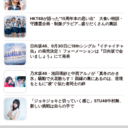
HKT48が語った“15周年本の思い出” 大食い特訓・
守護霊企画・制服グラビア…盛りだくさんの裏話
日向坂46、9月30日に18thシングル『イチャイチャ
虫』の発売決定！ フォーメーションは『日向坂で会
いましょう』にて発表
乃木坂46・池田瑛紗と中西アルノが「真冬のかき
氷」騒動で火花散らす！ 因縁の裏にあるのは、逆境
をともに“凌”ぐ似た者同士の絆
「ジョキジョキと切っていく感じ」STU48中村舞、
新しい挑戦は自らの手で