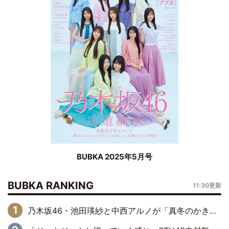
BUBKA 2025年5月号
BUBKA RANKING
11:30更新
乃木坂46・池田瑛紗と中西アルノが「真冬のかき氷」騒動で火花散らす！ 因縁の裏にあるのは、逆境をともに“凌”ぐ似た者同士の絆