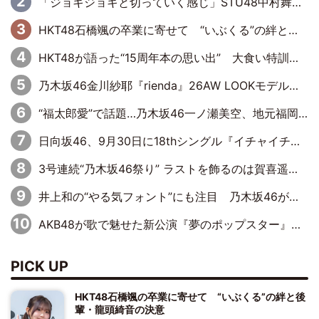
「ジョキジョキと切っていく感じ」STU48中村舞、新しい挑戦は自らの手で
HKT48石橋颯の卒業に寄せて “いぶくる”の絆と後輩・龍頭綺音の決意
HKT48が語った“15周年本の思い出” 大食い特訓・守護霊企画・制服グラビア…盛りだくさんの裏話
乃木坂46金川紗耶『rienda』26AW LOOKモデルに就任
“福太郎愛”で話題…乃木坂46一ノ瀬美空、地元福岡『めんべい25周年トップサポーター』に就任
日向坂46、9月30日に18thシングル『イチャイチャ虫』の発売決定！ フォーメーションは『日向坂で会いましょう』にて発表
3号連続“乃木坂46祭り” ラストを飾るのは賀喜遥香…5年ぶりの登場に「5年分大人になった私を見ていただけたら」
井上和の“やる気フォント”にも注目 乃木坂46が挑んだ書道パフォーマンスの舞台裏
AKB48が歌で魅せた新公演『夢のポップスター』 初日から全身全霊のステージ
PICK UP
HKT48石橋颯の卒業に寄せて “いぶくる”の絆と後
輩・龍頭綺音の決意