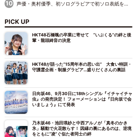
声優・奥村優季、初ソログラビアで初ソロ表紙を飾る！ 初めて見せる表情や、声優を志したきっかけなどを語った必読のインタビューを掲載
PICK UP
HKT48石橋颯の卒業に寄せて “いぶくる”の絆と後
輩・龍頭綺音の決意
HKT48が語った“15周年本の思い出” 大食い特訓・
守護霊企画・制服グラビア…盛りだくさんの裏話
日向坂46、9月30日に18thシングル『イチャイチャ
虫』の発売決定！ フォーメーションは『日向坂で会
いましょう』にて発表
乃木坂46・池田瑛紗と中西アルノが「真冬のかき
氷」騒動で火花散らす！ 因縁の裏にあるのは、逆境
をともに“凌”ぐ似た者同士の絆