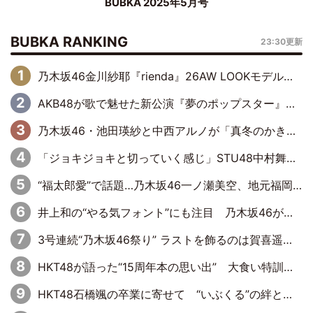
BUBKA 2025年5月号
BUBKA RANKING
23:30更新
乃木坂46金川紗耶『rienda』26AW LOOKモデルに就任
AKB48が歌で魅せた新公演『夢のポップスター』 初日から全身全霊のステージ
乃木坂46・池田瑛紗と中西アルノが「真冬のかき氷」騒動で火花散らす！ 因縁の裏にあるのは、逆境をともに“凌”ぐ似た者同士の絆
「ジョキジョキと切っていく感じ」STU48中村舞、新しい挑戦は自らの手で
“福太郎愛”で話題…乃木坂46一ノ瀬美空、地元福岡『めんべい25周年トップサポーター』に就任
井上和の“やる気フォント”にも注目 乃木坂46が挑んだ書道パフォーマンスの舞台裏
3号連続“乃木坂46祭り” ラストを飾るのは賀喜遥香…5年ぶりの登場に「5年分大人になった私を見ていただけたら」
HKT48が語った“15周年本の思い出” 大食い特訓・守護霊企画・制服グラビア…盛りだくさんの裏話
HKT48石橋颯の卒業に寄せて “いぶくる”の絆と後輩・龍頭綺音の決意