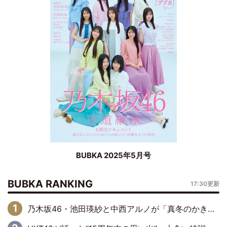
BUBKA 2025年5月号
BUBKA RANKING
17:30更新
乃木坂46・池田瑛紗と中西アルノが「真冬のかき氷」騒動で火花散らす！ 因縁の裏にあるのは、逆境をともに“凌”ぐ似た者同士の絆