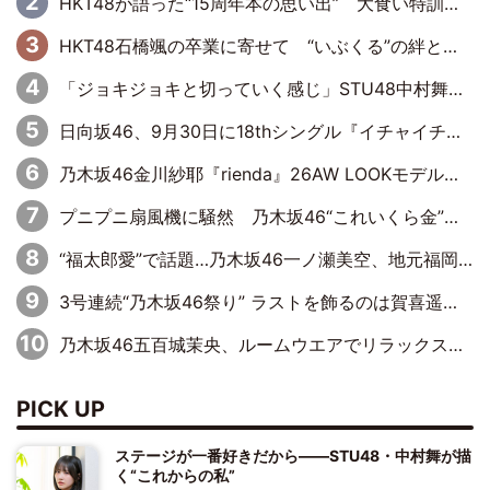
HKT48が語った“15周年本の思い出” 大食い特訓・守護霊企画・制服グラビア…盛りだくさんの裏話
HKT48石橋颯の卒業に寄せて “いぶくる”の絆と後輩・龍頭綺音の決意
「ジョキジョキと切っていく感じ」STU48中村舞、新しい挑戦は自らの手で
日向坂46、9月30日に18thシングル『イチャイチャ虫』の発売決定！ フォーメーションは『日向坂で会いましょう』にて発表
乃木坂46金川紗耶『rienda』26AW LOOKモデルに就任
プニプニ扇風機に騒然 乃木坂46“これいくら金”延長中は今回もわちゃわちゃ全開
“福太郎愛”で話題…乃木坂46一ノ瀬美空、地元福岡『めんべい25周年トップサポーター』に就任
3号連続“乃木坂46祭り” ラストを飾るのは賀喜遥香…5年ぶりの登場に「5年分大人になった私を見ていただけたら」
乃木坂46五百城茉央、ルームウエアでリラックス「今回のグラビアを見て成長を感じていただけるとうれしい」
PICK UP
ステージが一番好きだから――STU48・中村舞が描
く“これからの私”