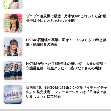
プニプニ扇風機に騒然 乃木坂46“これいくら金”延
長中は今回もわちゃわちゃ全開
HKT48石橋颯の卒業に寄せて “いぶくる”の絆と後
輩・龍頭綺音の決意
HKT48が語った“15周年本の思い出” 大食い特訓・
守護霊企画・制服グラビア…盛りだくさんの裏話
日向坂46、9月30日に18thシングル『イチャイチャ
虫』の発売決定！ フォーメーションは『日向坂で会
いましょう』にて発表