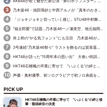
AKB48が歌で魅せた新公演『夢のポップスター』 初日から全身全霊のステージ
乃木坂46・池田瑛紗と中西アルノが「真冬のかき氷」騒動で火花散らす！ 因縁の裏にあるのは、逆境をともに“凌”ぐ似た者同士の絆
「ジョキジョキと切っていく感じ」STU48中村舞、新しい挑戦は自らの手で
“福太郎愛”で話題…乃木坂46一ノ瀬美空、地元福岡『めんべい25周年トップサポーター』に就任
井上和の“やる気フォント”にも注目 乃木坂46が挑んだ書道パフォーマンスの舞台裏
3号連続“乃木坂46祭り” ラストを飾るのは賀喜遥香…5年ぶりの登場に「5年分大人になった私を見ていただけたら」
HKT48が語った“15周年本の思い出” 大食い特訓・守護霊企画・制服グラビア…盛りだくさんの裏話
HKT48石橋颯の卒業に寄せて “いぶくる”の絆と後輩・龍頭綺音の決意
声優・奥村優季、初ソログラビアで初ソロ表紙を飾る！ 初めて見せる表情や、声優を志したきっかけなどを語った必読のインタビューを掲載
PICK UP
HKT48石橋颯の卒業に寄せて “いぶくる”の絆と後
輩・龍頭綺音の決意