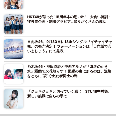
HKT48が語った“15周年本の思い出” 大食い特訓・
守護霊企画・制服グラビア…盛りだくさんの裏話
日向坂46、9月30日に18thシングル『イチャイチャ
虫』の発売決定！ フォーメーションは『日向坂で会
いましょう』にて発表
乃木坂46・池田瑛紗と中西アルノが「真冬のかき
氷」騒動で火花散らす！ 因縁の裏にあるのは、逆境
をともに“凌”ぐ似た者同士の絆
「ジョキジョキと切っていく感じ」STU48中村舞、
新しい挑戦は自らの手で