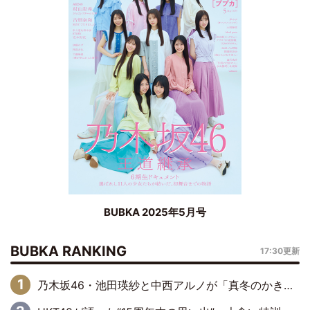
BUBKA 2025年5月号
BUBKA RANKING
17:30更新
乃木坂46・池田瑛紗と中西アルノが「真冬のかき氷」騒動で火花散らす！ 因縁の裏にあるのは、逆境をともに“凌”ぐ似た者同士の絆