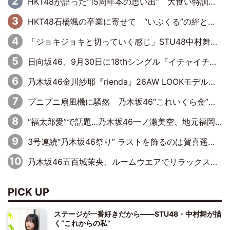
HKT48が語った“15周年本の思い出” 大食い特訓・守護霊企画・制服グラビア…盛りだくさんの裏話
HKT48石橋颯の卒業に寄せて “いぶくる”の絆と後輩・龍頭綺音の決意
「ジョキジョキと切っていく感じ」STU48中村舞、新しい挑戦は自らの手で
日向坂46、9月30日に18thシングル『イチャイチャ虫』の発売決定！ フォーメーションは『日向坂で会いましょう』にて発表
乃木坂46金川紗耶『rienda』26AW LOOKモデルに就任
プニプニ扇風機に騒然 乃木坂46“これいくら金”延長中は今回もわちゃわちゃ全開
“福太郎愛”で話題…乃木坂46一ノ瀬美空、地元福岡『めんべい25周年トップサポーター』に就任
3号連続“乃木坂46祭り” ラストを飾るのは賀喜遥香…5年ぶりの登場に「5年分大人になった私を見ていただけたら」
乃木坂46五百城茉央、ルームウエアでリラックス「今回のグラビアを見て成長を感じていただけるとうれしい」
PICK UP
ステージが一番好きだから――STU48・中村舞が描
く“これからの私”