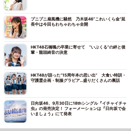
プニプニ扇風機に騒然 乃木坂46“これいくら金”延
長中は今回もわちゃわちゃ全開
HKT48石橋颯の卒業に寄せて “いぶくる”の絆と後
輩・龍頭綺音の決意
HKT48が語った“15周年本の思い出” 大食い特訓・
守護霊企画・制服グラビア…盛りだくさんの裏話
日向坂46、9月30日に18thシングル『イチャイチャ
虫』の発売決定！ フォーメーションは『日向坂で会
いましょう』にて発表