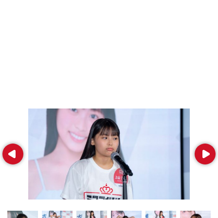
Prev
Next