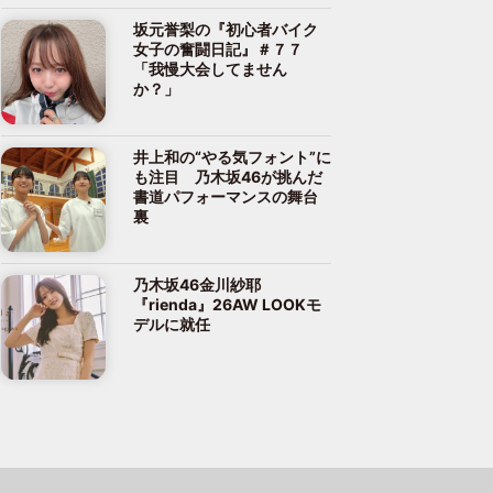
坂元誉梨の『初心者バイク
女子の奮闘日記』＃７７
「我慢大会してません
か？」
井上和の“やる気フォント”に
も注目 乃木坂46が挑んだ
書道パフォーマンスの舞台
裏
乃木坂46金川紗耶
『rienda』26AW LOOKモ
デルに就任