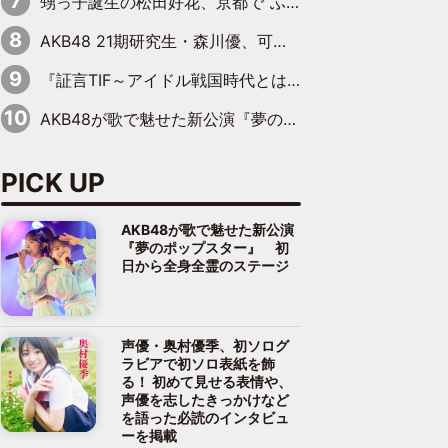
甥っ子誕生の松田好花、京都で“ふたつの家族”をはしご！ “母”黒谷友香に見送られ、“父”松岡昌宏とはハシゴ酒
AKB48 21期研究生・森川優、可愛さもある大人の女性に
『証言TIF～アイドル戦国時代とはなんだったのか～』第10回：さくら学院・武藤彩未×飯田らうら「正直、中3で辞めるというのを信じてなくて。そう言われてはいたけど、嘘でしょって」
AKB48が歌で魅せた新公演『夢のポップスター』 初日から全身全霊のステージ
PICK UP
AKB48が歌で魅せた新公演
『夢のポップスター』 初
日から全身全霊のステージ
声優・奥村優季、初ソログ
ラビアで初ソロ表紙を飾
る！ 初めて見せる表情や、
声優を志したきっかけなど
を語った必読のインタビュ
ーを掲載