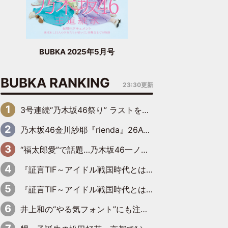
BUBKA 2025年5月号
BUBKA RANKING
23:30更新
3号連続“乃木坂46祭り” ラストを飾るのは賀喜遥香…5年ぶりの登場に「5年分大人になった私を見ていただけたら」
乃木坂46金川紗耶『rienda』26AW LOOKモデルに就任
“福太郎愛”で話題…乃木坂46一ノ瀬美空、地元福岡『めんべい25周年トップサポーター』に就任
『証言TIF～アイドル戦国時代とはなんだったのか～』第6回：でんぱ組.inc・古川未鈴×相沢梨紗「『ハロプロやりたかったな』って言ったら、夢眠ねむさんに『てめえはでんぱ組．incなんだよ！』って肩パンされて(笑)」
『証言TIF～アイドル戦国時代とはなんだったのか～』第11回：私立恵比寿中学・真山りか×安本彩花「TIFで10年ぶりのキョンシーメイクをしたら、場を完全に引かせてしまって。時代が変わったんだなって」
井上和の“やる気フォント”にも注目 乃木坂46が挑んだ書道パフォーマンスの舞台裏