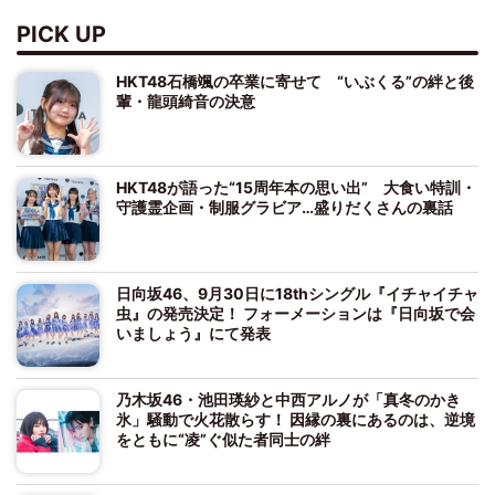
PICK UP
HKT48石橋颯の卒業に寄せて “いぶくる”の絆と後
輩・龍頭綺音の決意
HKT48が語った“15周年本の思い出” 大食い特訓・
守護霊企画・制服グラビア…盛りだくさんの裏話
日向坂46、9月30日に18thシングル『イチャイチャ
虫』の発売決定！ フォーメーションは『日向坂で会
いましょう』にて発表
乃木坂46・池田瑛紗と中西アルノが「真冬のかき
氷」騒動で火花散らす！ 因縁の裏にあるのは、逆境
をともに“凌”ぐ似た者同士の絆