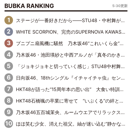
BUBKA RANKING
5:30更新
ステージが一番好きだから――STU48・中村舞が描く“これからの私”
WHITE SCORPION、完売のSUPERNOVA KAWASAKIで沸いた“着席型LIVE” 『BASE Live #16』昼公演リポート
プニプニ扇風機に騒然 乃木坂46“これいくら金”延長中は今回もわちゃわちゃ全開
乃木坂46・池田瑛紗と中西アルノが「真冬のかき氷」騒動で火花散らす！ 因縁の裏にあるのは、逆境をともに“凌”ぐ似た者同士の絆
「ジョキジョキと切っていく感じ」STU48中村舞、新しい挑戦は自らの手で
日向坂46、18thシングル『イチャイチャ虫』センターは正源司陽子に決定& 佐藤優羽や平岡海月など、“ひなた坂46”からの選抜入りも注目！
HKT48が語った“15周年本の思い出” 大食い特訓・守護霊企画・制服グラビア…盛りだくさんの裏話
HKT48石橋颯の卒業に寄せて “いぶくる”の絆と後輩・龍頭綺音の決意
乃木坂46五百城茉央、ルームウエアでリラックス「今回のグラビアを見て成長を感じていただけるとうれしい」
ほほ笑む少女、消えた祖父。紬が迷い込む“静かな恐怖”――『路地裏ホテル』EP4