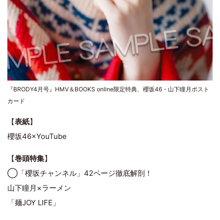
『BRODY4月号』HMV＆BOOKS online限定特典、櫻坂46・山下瞳月ポスト
カード
【
表紙
】
櫻坂46×YouTube
【
巻頭特集
】
◯「櫻坂チャンネル」42ページ徹底解剖！
山下瞳月×ラーメン
「麺JOY LIFE」