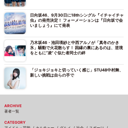
日向坂46、9月30日に18thシングル『イチャイチャ
虫』の発売決定！ フォーメーションは『日向坂で会
いましょう』にて発表
乃木坂46・池田瑛紗と中西アルノが「真冬のかき
氷」騒動で火花散らす！ 因縁の裏にあるのは、逆境
をともに“凌”ぐ似た者同士の絆
「ジョキジョキと切っていく感じ」STU48中村舞、
新しい挑戦は自らの手で
ARCHIVE
著者一覧
CATEGORY
アイドル・芸能
カルチャー
グルメ
社会
スポーツ