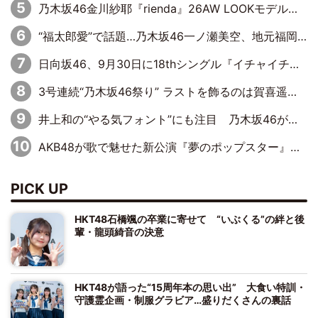
乃木坂46金川紗耶『rienda』26AW LOOKモデルに就任
“福太郎愛”で話題…乃木坂46一ノ瀬美空、地元福岡『めんべい25周年トップサポーター』に就任
日向坂46、9月30日に18thシングル『イチャイチャ虫』の発売決定！ フォーメーションは『日向坂で会いましょう』にて発表
3号連続“乃木坂46祭り” ラストを飾るのは賀喜遥香…5年ぶりの登場に「5年分大人になった私を見ていただけたら」
井上和の“やる気フォント”にも注目 乃木坂46が挑んだ書道パフォーマンスの舞台裏
AKB48が歌で魅せた新公演『夢のポップスター』 初日から全身全霊のステージ
PICK UP
HKT48石橋颯の卒業に寄せて “いぶくる”の絆と後
輩・龍頭綺音の決意
HKT48が語った“15周年本の思い出” 大食い特訓・
守護霊企画・制服グラビア…盛りだくさんの裏話