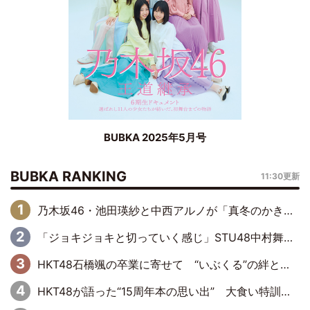
BUBKA 2025年5月号
BUBKA RANKING
11:30更新
乃木坂46・池田瑛紗と中西アルノが「真冬のかき氷」騒動で火花散らす！ 因縁の裏にあるのは、逆境をともに“凌”ぐ似た者同士の絆
「ジョキジョキと切っていく感じ」STU48中村舞、新しい挑戦は自らの手で
HKT48石橋颯の卒業に寄せて “いぶくる”の絆と後輩・龍頭綺音の決意
HKT48が語った“15周年本の思い出” 大食い特訓・守護霊企画・制服グラビア…盛りだくさんの裏話