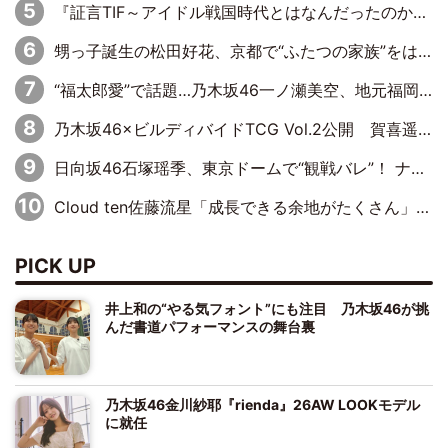
『証言TIF～アイドル戦国時代とはなんだったのか～』第10回：さくら学院・武藤彩未×飯田らうら「正直、中3で辞めるというのを信じてなくて。そう言われてはいたけど、嘘でしょって」
甥っ子誕生の松田好花、京都で“ふたつの家族”をはしご！ “母”黒谷友香に見送られ、“父”松岡昌宏とはハシゴ酒
“福太郎愛”で話題…乃木坂46一ノ瀬美空、地元福岡『めんべい25周年トップサポーター』に就任
乃木坂46×ビルディバイドTCG Vol.2公開 賀喜遥香＆田村真佑が『京まふ』ステージに登壇
日向坂46石塚瑶季、東京ドームで“観戦バレ”！ ナイツ・塙も認めた「巨人に詳しすぎるアイドル」は元VENUSスクール生で杉内コーチ推し⁉
Cloud ten佐藤流星「成長できる余地がたくさん」、本田高優「何度見ても飽きない公演に」
PICK UP
井上和の“やる気フォント”にも注目 乃木坂46が挑
んだ書道パフォーマンスの舞台裏
乃木坂46金川紗耶『rienda』26AW LOOKモデル
に就任