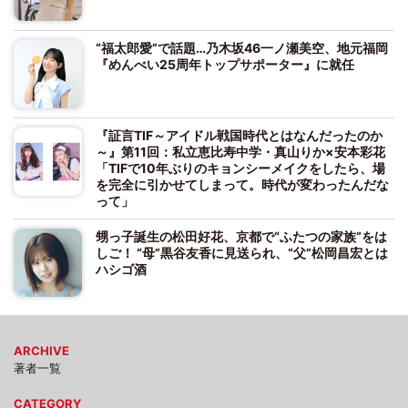
“福太郎愛”で話題…乃木坂46一ノ瀬美空、地元福岡
『めんべい25周年トップサポーター』に就任
『証言TIF～アイドル戦国時代とはなんだったのか
～』第11回：私立恵比寿中学・真山りか×安本彩花
「TIFで10年ぶりのキョンシーメイクをしたら、場
を完全に引かせてしまって。時代が変わったんだな
って」
甥っ子誕生の松田好花、京都で“ふたつの家族”をは
しご！ “母”黒谷友香に見送られ、“父”松岡昌宏とは
ハシゴ酒
ARCHIVE
著者一覧
CATEGORY