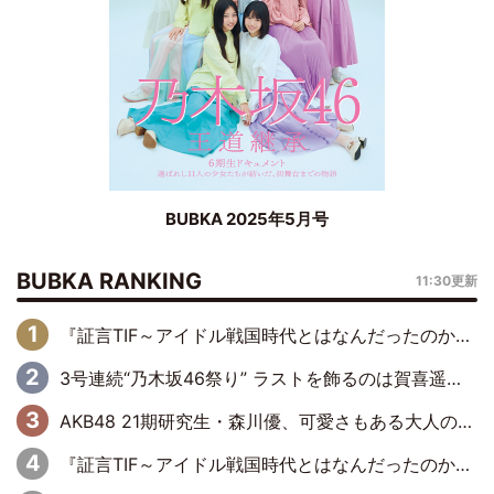
BUBKA 2025年5月号
BUBKA RANKING
11:30更新
『証言TIF～アイドル戦国時代とはなんだったのか～』第6回：でんぱ組.inc・古川未鈴×相沢梨紗「『ハロプロやりたかったな』って言ったら、夢眠ねむさんに『てめえはでんぱ組．incなんだよ！』って肩パンされて(笑)」
3号連続“乃木坂46祭り” ラストを飾るのは賀喜遥香…5年ぶりの登場に「5年分大人になった私を見ていただけたら」
AKB48 21期研究生・森川優、可愛さもある大人の女性に
『証言TIF～アイドル戦国時代とはなんだったのか～』第11回：私立恵比寿中学・真山りか×安本彩花「TIFで10年ぶりのキョンシーメイクをしたら、場を完全に引かせてしまって。時代が変わったんだなって」