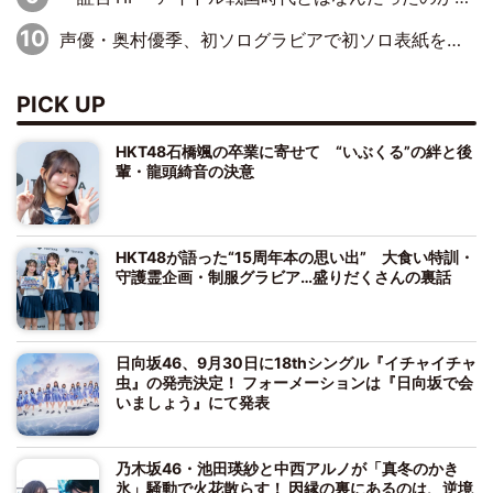
声優・奥村優季、初ソログラビアで初ソロ表紙を飾る！ 初めて見せる表情や、声優を志したきっかけなどを語った必読のインタビューを掲載
PICK UP
HKT48石橋颯の卒業に寄せて “いぶくる”の絆と後
輩・龍頭綺音の決意
HKT48が語った“15周年本の思い出” 大食い特訓・
守護霊企画・制服グラビア…盛りだくさんの裏話
日向坂46、9月30日に18thシングル『イチャイチャ
虫』の発売決定！ フォーメーションは『日向坂で会
いましょう』にて発表
乃木坂46・池田瑛紗と中西アルノが「真冬のかき
氷」騒動で火花散らす！ 因縁の裏にあるのは、逆境