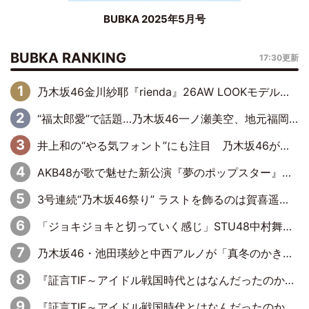
BUBKA 2025年5月号
BUBKA RANKING
17:30更新
乃木坂46金川紗耶『rienda』26AW LOOKモデルに就任
“福太郎愛”で話題…乃木坂46一ノ瀬美空、地元福岡『めんべい25周年トップサポーター』に就任
井上和の“やる気フォント”にも注目 乃木坂46が挑んだ書道パフォーマンスの舞台裏
AKB48が歌で魅せた新公演『夢のポップスター』 初日から全身全霊のステージ
3号連続“乃木坂46祭り” ラストを飾るのは賀喜遥香…5年ぶりの登場に「5年分大人になった私を見ていただけたら」
「ジョキジョキと切っていく感じ」STU48中村舞、新しい挑戦は自らの手で
乃木坂46・池田瑛紗と中西アルノが「真冬のかき氷」騒動で火花散らす！ 因縁の裏にあるのは、逆境をともに“凌”ぐ似た者同士の絆
『証言TIF～アイドル戦国時代とはなんだったのか～』第11回：私立恵比寿中学・真山りか×安本彩花「TIFで10年ぶりのキョンシーメイクをしたら、場を完全に引かせてしまって。時代が変わったんだなって」
『証言TIF～アイドル戦国時代とはなんだったのか～』第6回：でんぱ組.inc・古川未鈴×相沢梨紗「『ハロプロやりたかったな』って言ったら、夢眠ねむさんに『てめえはでんぱ組．incなんだよ！』って肩パンされて(笑)」