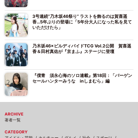
3号連続“乃木坂46祭り” ラストを飾るのは賀喜遥
香…5年ぶりの登場に「5年分大人になった私を見て
いただけたら」
乃木坂46×ビルディバイドTCG Vol.2公開 賀喜遥
香＆田村真佑が『京まふ』ステージに登壇
『僕青 須永心海のソロ連載』第18回：「バーゲン
セールハンターみうな inしまむら」編
ARCHIVE
著者一覧
CATEGORY
アイドル・芸能
カルチャー
グルメ
社会
スポーツ