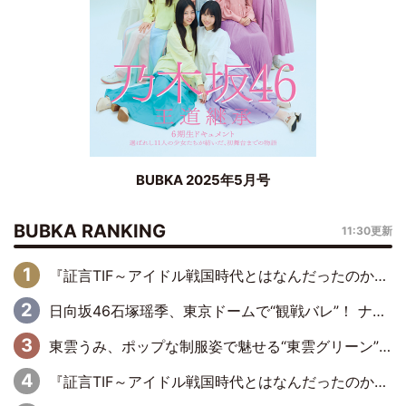
BUBKA 2025年5月号
BUBKA RANKING
11:30更新
『証言TIF～アイドル戦国時代とはなんだったのか～』第6回：でんぱ組.inc・古川未鈴×相沢梨紗「『ハロプロやりたかったな』って言ったら、夢眠ねむさんに『てめえはでんぱ組．incなんだよ！』って肩パンされて(笑)」
日向坂46石塚瑶季、東京ドームで“観戦バレ”！ ナイツ・塙も認めた「巨人に詳しすぎるアイドル」は元VENUSスクール生で杉内コーチ推し⁉
東雲うみ、ポップな制服姿で魅せる“東雲グリーン”の正体
『証言TIF～アイドル戦国時代とはなんだったのか～』第8回：Negicco・Nao☆×Megu×Kaede「東京からオファーが来たのと、梨の皮剥きとどっちが大事なんだって」