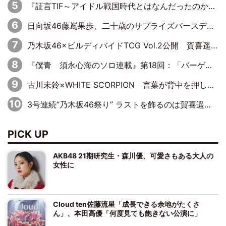
『証言TIF～アイドル戦国時代とはなんだったのか～』第10回：さくら学院・武藤彩未×飯田らうら「正直、中3で辞めるというのを信じてなくて。そう言われてはいたけど、嘘でしょって」
日向坂46藤嶌果歩、二十歳のサプライズバースデーに大喜び「頼られる先輩になれるように努力していきたい」
乃木坂46×ビルディバイドTCG Vol.2公開 賀喜遥香＆田村真佑が『京まふ』ステージに登壇
『僕青 須永心海のソロ連載』第18回：「バーゲンセールハンターみうな inしまむら」編
古川未鈴×WHITE SCORPION 言葉が背中を押した“それぞれの決意”
3号連続“乃木坂46祭り” ラストを飾るのは賀喜遥香…5年ぶりの登場に「5年分大人になった私を見ていただけたら」
PICK UP
AKB48 21期研究生・森川優、可愛さもある大人の
女性に
Cloud ten佐藤流星「成長できる余地がたくさ
ん」、本田高優「何度見ても飽きない公演に」