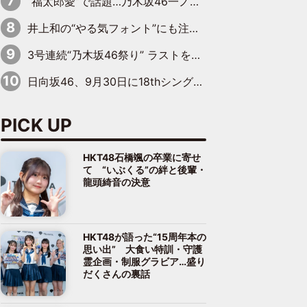
“福太郎愛”で話題…乃木坂46一ノ瀬美空、地元福岡『めんべい25周年トップサポーター』に就任
井上和の“やる気フォント”にも注目 乃木坂46が挑んだ書道パフォーマンスの舞台裏
3号連続“乃木坂46祭り” ラストを飾るのは賀喜遥香…5年ぶりの登場に「5年分大人になった私を見ていただけたら」
日向坂46、9月30日に18thシングル『イチャイチャ虫』の発売決定！ フォーメーションは『日向坂で会いましょう』にて発表
PICK UP
HKT48石橋颯の卒業に寄せ
て “いぶくる”の絆と後輩・
龍頭綺音の決意
HKT48が語った“15周年本の
思い出” 大食い特訓・守護
霊企画・制服グラビア…盛り
だくさんの裏話