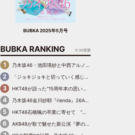
BUBKA 2025年5月号
BUBKA RANKING
5:30更新
乃木坂46・池田瑛紗と中西アルノが「真冬のかき氷」騒動で火花散らす！ 因縁の裏にあるのは、逆境をともに“凌”ぐ似た者同士の絆
「ジョキジョキと切っていく感じ」STU48中村舞、新しい挑戦は自らの手で
HKT48が語った“15周年本の思い出” 大食い特訓・守護霊企画・制服グラビア…盛りだくさんの裏話
乃木坂46金川紗耶『rienda』26AW LOOKモデルに就任
HKT48石橋颯の卒業に寄せて “いぶくる”の絆と後輩・龍頭綺音の決意
AKB48が歌で魅せた新公演『夢のポップスター』 初日から全身全霊のステージ