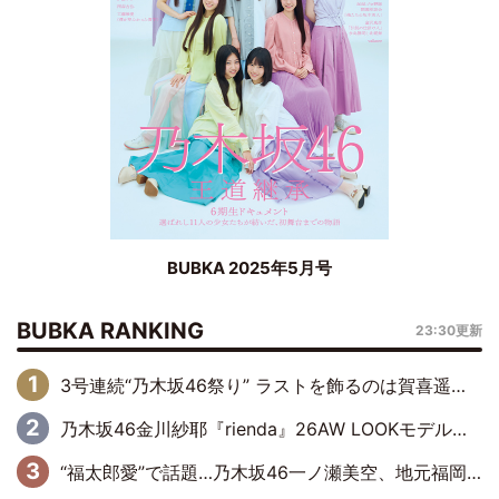
BUBKA 2025年5月号
BUBKA RANKING
23:30更新
3号連続“乃木坂46祭り” ラストを飾るのは賀喜遥香…5年ぶりの登場に「5年分大人になった私を見ていただけたら」
乃木坂46金川紗耶『rienda』26AW LOOKモデルに就任
“福太郎愛”で話題…乃木坂46一ノ瀬美空、地元福岡『めんべい25周年トップサポーター』に就任