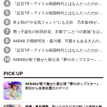
『証言TIF～アイドル戦国時代とはなんだったのか～』第6回：でんぱ組.inc・古川未鈴×相沢梨紗「『ハロプロやりたかったな』って言ったら、夢眠ねむさんに『てめえはでんぱ組．incなんだよ！』って肩パンされて(笑)」
『証言TIF～アイドル戦国時代とはなんだったのか～』第11回：私立恵比寿中学・真山りか×安本彩花「TIFで10年ぶりのキョンシーメイクをしたら、場を完全に引かせてしまって。時代が変わったんだなって」
井上和の“やる気フォント”にも注目 乃木坂46が挑んだ書道パフォーマンスの舞台裏
甥っ子誕生の松田好花、京都で“ふたつの家族”をはしご！ “母”黒谷友香に見送られ、“父”松岡昌宏とはハシゴ酒
AKB48 21期研究生・森川優、可愛さもある大人の女性に
『証言TIF～アイドル戦国時代とはなんだったのか～』第10回：さくら学院・武藤彩未×飯田らうら「正直、中3で辞めるというのを信じてなくて。そう言われてはいたけど、嘘でしょって」
AKB48が歌で魅せた新公演『夢のポップスター』 初日から全身全霊のステージ
PICK UP
AKB48が歌で魅せた新公演『夢のポップスター』
初日から全身全霊のステージ
声優・奥村優季、初ソログラビアで初ソロ表紙を飾