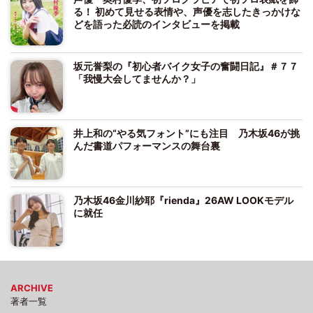
る！ 初めて見せる表情や、声優を志したきっかけな
どを語った必読のインタビューを掲載
坂元誉梨の『初心者バイク女子の奮闘日記』＃７７
「我慢大会してませんか？」
井上和の“やる気フォント”にも注目 乃木坂46が挑
んだ書道パフォーマンスの舞台裏
乃木坂46金川紗耶『rienda』26AW LOOKモデル
に就任
ARCHIVE
著者一覧