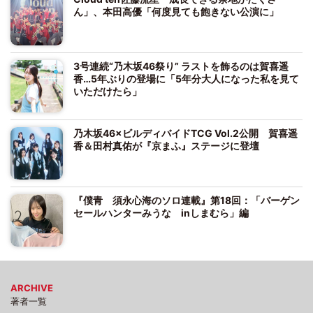
ん」、本田高優「何度見ても飽きない公演に」
3号連続“乃木坂46祭り” ラストを飾るのは賀喜遥
香…5年ぶりの登場に「5年分大人になった私を見て
いただけたら」
乃木坂46×ビルディバイドTCG Vol.2公開 賀喜遥
香＆田村真佑が『京まふ』ステージに登壇
『僕青 須永心海のソロ連載』第18回：「バーゲン
セールハンターみうな inしまむら」編
ARCHIVE
著者一覧