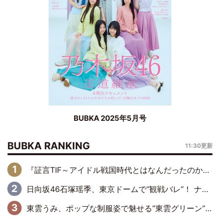
BUBKA 2025年5月号
BUBKA RANKING
11:30更新
『証言TIF～アイドル戦国時代とはなんだったのか～』第6回：でんぱ組.inc・古川未鈴×相沢梨紗「『ハロプロやりたかったな』って言ったら、夢眠ねむさんに『てめえはでんぱ組．incなんだよ！』って肩パンされて(笑)」
日向坂46石塚瑶季、東京ドームで“観戦バレ”！ ナイツ・塙も認めた「巨人に詳しすぎるアイドル」は元VENUSスクール生で杉内コーチ推し⁉
東雲うみ、ポップな制服姿で魅せる“東雲グリーン”の正体