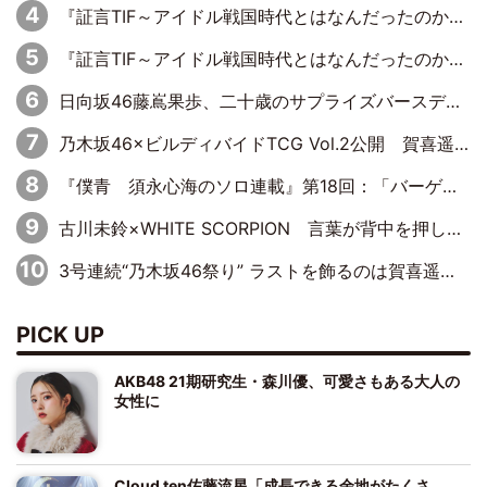
『証言TIF～アイドル戦国時代とはなんだったのか～』第8回：Negicco・Nao☆×Megu×Kaede「東京からオファーが来たのと、梨の皮剥きとどっちが大事なんだって」
『証言TIF～アイドル戦国時代とはなんだったのか～』第10回：さくら学院・武藤彩未×飯田らうら「正直、中3で辞めるというのを信じてなくて。そう言われてはいたけど、嘘でしょって」
日向坂46藤嶌果歩、二十歳のサプライズバースデーに大喜び「頼られる先輩になれるように努力していきたい」
乃木坂46×ビルディバイドTCG Vol.2公開 賀喜遥香＆田村真佑が『京まふ』ステージに登壇
『僕青 須永心海のソロ連載』第18回：「バーゲンセールハンターみうな inしまむら」編
古川未鈴×WHITE SCORPION 言葉が背中を押した“それぞれの決意”
3号連続“乃木坂46祭り” ラストを飾るのは賀喜遥香…5年ぶりの登場に「5年分大人になった私を見ていただけたら」
PICK UP
AKB48 21期研究生・森川優、可愛さもある大人の
女性に
Cloud ten佐藤流星「成長できる余地がたくさ