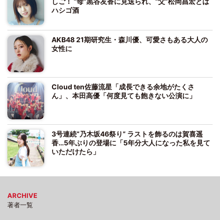
しご！ “母”黒谷友香に見送られ、“父”松岡昌宏とは
ハシゴ酒
AKB48 21期研究生・森川優、可愛さもある大人の
女性に
Cloud ten佐藤流星「成長できる余地がたくさ
ん」、本田高優「何度見ても飽きない公演に」
3号連続“乃木坂46祭り” ラストを飾るのは賀喜遥
香…5年ぶりの登場に「5年分大人になった私を見て
いただけたら」
ARCHIVE
著者一覧