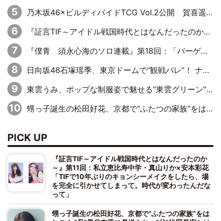
乃木坂46×ビルディバイドTCG Vol.2公開 賀喜遥香＆田村真佑が『京まふ』ステージに登壇
『証言TIF～アイドル戦国時代とはなんだったのか～』第11回：私立恵比寿中学・真山りか×安本彩花「TIFで10年ぶりのキョンシーメイクをしたら、場を完全に引かせてしまって。時代が変わったんだなって」
『僕青 須永心海のソロ連載』第18回：「バーゲンセールハンターみうな inしまむら」編
日向坂46石塚瑶季、東京ドームで“観戦バレ”！ ナイツ・塙も認めた「巨人に詳しすぎるアイドル」は元VENUSスクール生で杉内コーチ推し⁉
東雲うみ、ポップな制服姿で魅せる“東雲グリーン”の正体
甥っ子誕生の松田好花、京都で“ふたつの家族”をはしご！ “母”黒谷友香に見送られ、“父”松岡昌宏とはハシゴ酒
PICK UP
『証言TIF～アイドル戦国時代とはなんだったのか
～』第11回：私立恵比寿中学・真山りか×安本彩花
「TIFで10年ぶりのキョンシーメイクをしたら、場
を完全に引かせてしまって。時代が変わったんだな
って」
甥っ子誕生の松田好花、京都で“ふたつの家族”をは