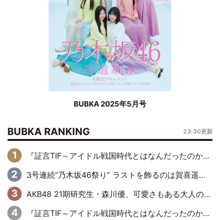
BUBKA 2025年5月号
BUBKA RANKING
23:30更新
『証言TIF～アイドル戦国時代とはなんだったのか～』第6回：でんぱ組.inc・古川未鈴×相沢梨紗「『ハロプロやりたかったな』って言ったら、夢眠ねむさんに『てめえはでんぱ組．incなんだよ！』って肩パンされて(笑)」
3号連続“乃木坂46祭り” ラストを飾るのは賀喜遥香…5年ぶりの登場に「5年分大人になった私を見ていただけたら」
AKB48 21期研究生・森川優、可愛さもある大人の女性に
『証言TIF～アイドル戦国時代とはなんだったのか～』第10回：さくら学院・武藤彩未×飯田らうら「正直、中3で辞めるというのを信じてなくて。そう言われてはいたけど、嘘でしょって」