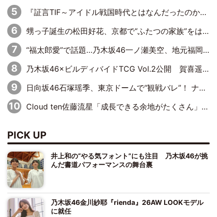
『証言TIF～アイドル戦国時代とはなんだったのか～』第10回：さくら学院・武藤彩未×飯田らうら「正直、中3で辞めるというのを信じてなくて。そう言われてはいたけど、嘘でしょって」
甥っ子誕生の松田好花、京都で“ふたつの家族”をはしご！ “母”黒谷友香に見送られ、“父”松岡昌宏とはハシゴ酒
“福太郎愛”で話題…乃木坂46一ノ瀬美空、地元福岡『めんべい25周年トップサポーター』に就任
乃木坂46×ビルディバイドTCG Vol.2公開 賀喜遥香＆田村真佑が『京まふ』ステージに登壇
日向坂46石塚瑶季、東京ドームで“観戦バレ”！ ナイツ・塙も認めた「巨人に詳しすぎるアイドル」は元VENUSスクール生で杉内コーチ推し⁉
Cloud ten佐藤流星「成長できる余地がたくさん」、本田高優「何度見ても飽きない公演に」
PICK UP
井上和の“やる気フォント”にも注目 乃木坂46が挑
んだ書道パフォーマンスの舞台裏
乃木坂46金川紗耶『rienda』26AW LOOKモデル
に就任