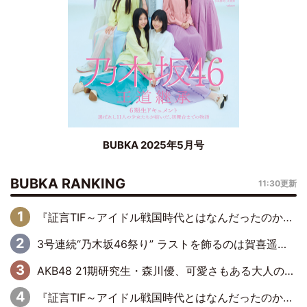
BUBKA 2025年5月号
BUBKA RANKING
11:30更新
『証言TIF～アイドル戦国時代とはなんだったのか～』第6回：でんぱ組.inc・古川未鈴×相沢梨紗「『ハロプロやりたかったな』って言ったら、夢眠ねむさんに『てめえはでんぱ組．incなんだよ！』って肩パンされて(笑)」
3号連続“乃木坂46祭り” ラストを飾るのは賀喜遥香…5年ぶりの登場に「5年分大人になった私を見ていただけたら」
AKB48 21期研究生・森川優、可愛さもある大人の女性に
『証言TIF～アイドル戦国時代とはなんだったのか～』第11回：私立恵比寿中学・真山りか×安本彩花「TIFで10年ぶりのキョンシーメイクをしたら、場を完全に引かせてしまって。時代が変わったんだなって」