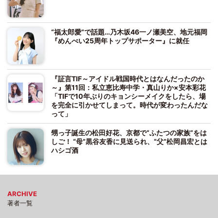
“福太郎愛”で話題…乃木坂46一ノ瀬美空、地元福岡
『めんべい25周年トップサポーター』に就任
『証言TIF～アイドル戦国時代とはなんだったのか
～』第11回：私立恵比寿中学・真山りか×安本彩花
「TIFで10年ぶりのキョンシーメイクをしたら、場
を完全に引かせてしまって。時代が変わったんだな
って」
甥っ子誕生の松田好花、京都で“ふたつの家族”をは
しご！ “母”黒谷友香に見送られ、“父”松岡昌宏とは
ハシゴ酒
ARCHIVE
著者一覧