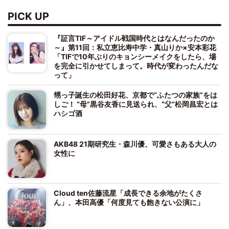
PICK UP
『証言TIF～アイドル戦国時代とはなんだったのか
～』第11回：私立恵比寿中学・真山りか×安本彩花
「TIFで10年ぶりのキョンシーメイクをしたら、場
を完全に引かせてしまって。時代が変わったんだな
って」
甥っ子誕生の松田好花、京都で“ふたつの家族”をは
しご！ “母”黒谷友香に見送られ、“父”松岡昌宏とは
ハシゴ酒
AKB48 21期研究生・森川優、可愛さもある大人の
女性に
Cloud ten佐藤流星「成長できる余地がたくさ
ん」、本田高優「何度見ても飽きない公演に」