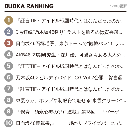
BUBKA RANKING
17:30更新
『証言TIF～アイドル戦国時代とはなんだったのか～』第6回：でんぱ組.inc・古川未鈴×相沢梨紗「『ハロプロやりたかったな』って言ったら、夢眠ねむさんに『てめえはでんぱ組．incなんだよ！』って肩パンされて(笑)」
3号連続“乃木坂46祭り” ラストを飾るのは賀喜遥香…5年ぶりの登場に「5年分大人になった私を見ていただけたら」
日向坂46石塚瑶季、東京ドームで“観戦バレ”！ ナイツ・塙も認めた「巨人に詳しすぎるアイドル」は元VENUSスクール生で杉内コーチ推し⁉
AKB48 21期研究生・森川優、可愛さもある大人の女性に
『証言TIF～アイドル戦国時代とはなんだったのか～』第10回：さくら学院・武藤彩未×飯田らうら「正直、中3で辞めるというのを信じてなくて。そう言われてはいたけど、嘘でしょって」
乃木坂46×ビルディバイドTCG Vol.2公開 賀喜遥香＆田村真佑が『京まふ』ステージに登壇
『証言TIF～アイドル戦国時代とはなんだったのか～』第8回：Negicco・Nao☆×Megu×Kaede「東京からオファーが来たのと、梨の皮剥きとどっちが大事なんだって」
東雲うみ、ポップな制服姿で魅せる“東雲グリーン”の正体
『僕青 須永心海のソロ連載』第18回：「バーゲンセールハンターみうな inしまむら」編
日向坂46藤嶌果歩、二十歳のサプライズバースデーに大喜び「頼られる先輩になれるように努力していきたい」