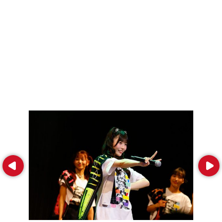
Prev
Next