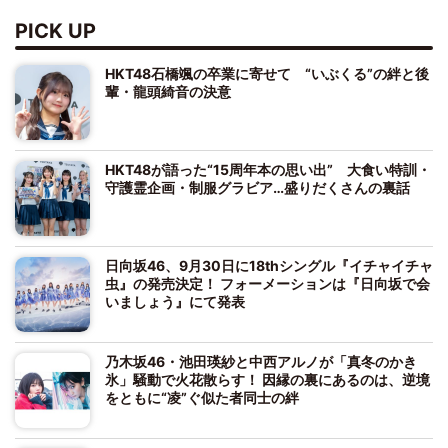
PICK UP
HKT48石橋颯の卒業に寄せて “いぶくる”の絆と後
輩・龍頭綺音の決意
HKT48が語った“15周年本の思い出” 大食い特訓・
守護霊企画・制服グラビア…盛りだくさんの裏話
日向坂46、9月30日に18thシングル『イチャイチャ
虫』の発売決定！ フォーメーションは『日向坂で会
いましょう』にて発表
乃木坂46・池田瑛紗と中西アルノが「真冬のかき
氷」騒動で火花散らす！ 因縁の裏にあるのは、逆境
をともに“凌”ぐ似た者同士の絆