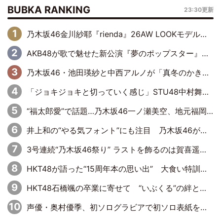
BUBKA RANKING
23:30更新
乃木坂46金川紗耶『rienda』26AW LOOKモデルに就任
AKB48が歌で魅せた新公演『夢のポップスター』 初日から全身全霊のステージ
乃木坂46・池田瑛紗と中西アルノが「真冬のかき氷」騒動で火花散らす！ 因縁の裏にあるのは、逆境をともに“凌”ぐ似た者同士の絆
「ジョキジョキと切っていく感じ」STU48中村舞、新しい挑戦は自らの手で
“福太郎愛”で話題…乃木坂46一ノ瀬美空、地元福岡『めんべい25周年トップサポーター』に就任
井上和の“やる気フォント”にも注目 乃木坂46が挑んだ書道パフォーマンスの舞台裏
3号連続“乃木坂46祭り” ラストを飾るのは賀喜遥香…5年ぶりの登場に「5年分大人になった私を見ていただけたら」
HKT48が語った“15周年本の思い出” 大食い特訓・守護霊企画・制服グラビア…盛りだくさんの裏話
HKT48石橋颯の卒業に寄せて “いぶくる”の絆と後輩・龍頭綺音の決意
声優・奥村優季、初ソログラビアで初ソロ表紙を飾る！ 初めて見せる表情や、声優を志したきっかけなどを語った必読のインタビューを掲載