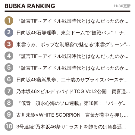
BUBKA RANKING
11:30更新
『証言TIF～アイドル戦国時代とはなんだったのか～』第6回：でんぱ組.inc・古川未鈴×相沢梨紗「『ハロプロやりたかったな』って言ったら、夢眠ねむさんに『てめえはでんぱ組．incなんだよ！』って肩パンされて(笑)」
日向坂46石塚瑶季、東京ドームで“観戦バレ”！ ナイツ・塙も認めた「巨人に詳しすぎるアイドル」は元VENUSスクール生で杉内コーチ推し⁉
東雲うみ、ポップな制服姿で魅せる“東雲グリーン”の正体
『証言TIF～アイドル戦国時代とはなんだったのか～』第8回：Negicco・Nao☆×Megu×Kaede「東京からオファーが来たのと、梨の皮剥きとどっちが大事なんだって」
『証言TIF～アイドル戦国時代とはなんだったのか～』第10回：さくら学院・武藤彩未×飯田らうら「正直、中3で辞めるというのを信じてなくて。そう言われてはいたけど、嘘でしょって」
日向坂46藤嶌果歩、二十歳のサプライズバースデーに大喜び「頼られる先輩になれるように努力していきたい」
乃木坂46×ビルディバイドTCG Vol.2公開 賀喜遥香＆田村真佑が『京まふ』ステージに登壇
『僕青 須永心海のソロ連載』第18回：「バーゲンセールハンターみうな inしまむら」編
古川未鈴×WHITE SCORPION 言葉が背中を押した“それぞれの決意”
3号連続“乃木坂46祭り” ラストを飾るのは賀喜遥香…5年ぶりの登場に「5年分大人になった私を見ていただけたら」