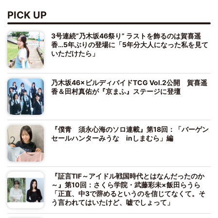
PICK UP
3号連続“乃木坂46祭り” ラストを飾るのは賀喜遥
香…5年ぶりの登場に「5年分大人になった私を見て
いただけたら」
乃木坂46×ビルディバイドTCG Vol.2公開 賀喜遥
香＆田村真佑が『京まふ』ステージに登壇
『僕青 須永心海のソロ連載』第18回：「バーゲン
セールハンターみうな inしまむら」編
『証言TIF～アイドル戦国時代とはなんだったのか
～』第10回：さくら学院・武藤彩未×飯田らうら
「正直、中3で辞めるというのを信じてなくて。そ
う言われてはいたけど、嘘でしょって」