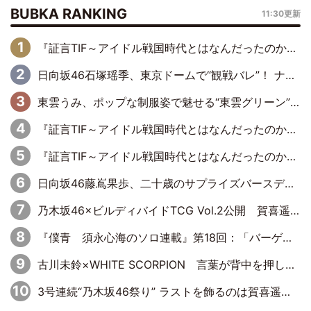
BUBKA RANKING
11:30更新
『証言TIF～アイドル戦国時代とはなんだったのか～』第6回：でんぱ組.inc・古川未鈴×相沢梨紗「『ハロプロやりたかったな』って言ったら、夢眠ねむさんに『てめえはでんぱ組．incなんだよ！』って肩パンされて(笑)」
日向坂46石塚瑶季、東京ドームで“観戦バレ”！ ナイツ・塙も認めた「巨人に詳しすぎるアイドル」は元VENUSスクール生で杉内コーチ推し⁉
東雲うみ、ポップな制服姿で魅せる“東雲グリーン”の正体
『証言TIF～アイドル戦国時代とはなんだったのか～』第8回：Negicco・Nao☆×Megu×Kaede「東京からオファーが来たのと、梨の皮剥きとどっちが大事なんだって」
『証言TIF～アイドル戦国時代とはなんだったのか～』第10回：さくら学院・武藤彩未×飯田らうら「正直、中3で辞めるというのを信じてなくて。そう言われてはいたけど、嘘でしょって」
日向坂46藤嶌果歩、二十歳のサプライズバースデーに大喜び「頼られる先輩になれるように努力していきたい」
乃木坂46×ビルディバイドTCG Vol.2公開 賀喜遥香＆田村真佑が『京まふ』ステージに登壇
『僕青 須永心海のソロ連載』第18回：「バーゲンセールハンターみうな inしまむら」編
古川未鈴×WHITE SCORPION 言葉が背中を押した“それぞれの決意”
3号連続“乃木坂46祭り” ラストを飾るのは賀喜遥香…5年ぶりの登場に「5年分大人になった私を見ていただけたら」