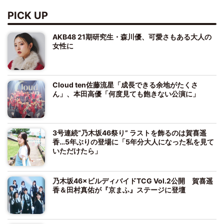
PICK UP
AKB48 21期研究生・森川優、可愛さもある大人の
女性に
Cloud ten佐藤流星「成長できる余地がたくさ
ん」、本田高優「何度見ても飽きない公演に」
3号連続“乃木坂46祭り” ラストを飾るのは賀喜遥
香…5年ぶりの登場に「5年分大人になった私を見て
いただけたら」
乃木坂46×ビルディバイドTCG Vol.2公開 賀喜遥
香＆田村真佑が『京まふ』ステージに登壇