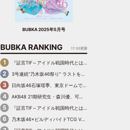
BUBKA 2025年5月号
BUBKA RANKING
17:30更新
『証言TIF～アイドル戦国時代とはなんだったのか～』第6回：でんぱ組.inc・古川未鈴×相沢梨紗「『ハロプロやりたかったな』って言ったら、夢眠ねむさんに『てめえはでんぱ組．incなんだよ！』って肩パンされて(笑)」
3号連続“乃木坂46祭り” ラストを飾るのは賀喜遥香…5年ぶりの登場に「5年分大人になった私を見ていただけたら」
日向坂46石塚瑶季、東京ドームで“観戦バレ”！ ナイツ・塙も認めた「巨人に詳しすぎるアイドル」は元VENUSスクール生で杉内コーチ推し⁉
AKB48 21期研究生・森川優、可愛さもある大人の女性に
『証言TIF～アイドル戦国時代とはなんだったのか～』第10回：さくら学院・武藤彩未×飯田らうら「正直、中3で辞めるというのを信じてなくて。そう言われてはいたけど、嘘でしょって」
乃木坂46×ビルディバイドTCG Vol.2公開 賀喜遥香＆田村真佑が『京まふ』ステージに登壇