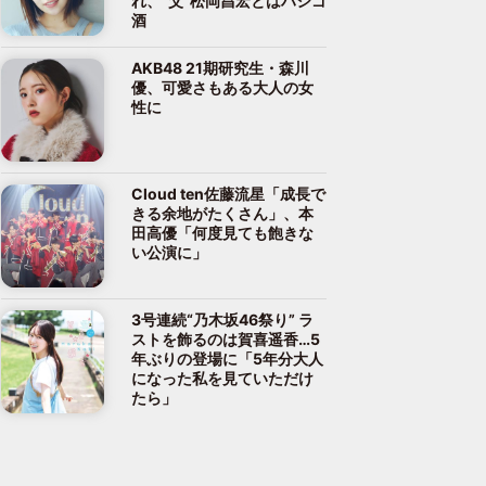
れ、“父”松岡昌宏とはハシゴ
酒
AKB48 21期研究生・森川
優、可愛さもある大人の女
性に
Cloud ten佐藤流星「成長で
きる余地がたくさん」、本
田高優「何度見ても飽きな
い公演に」
3号連続“乃木坂46祭り” ラ
ストを飾るのは賀喜遥香…5
年ぶりの登場に「5年分大人
になった私を見ていただけ
たら」