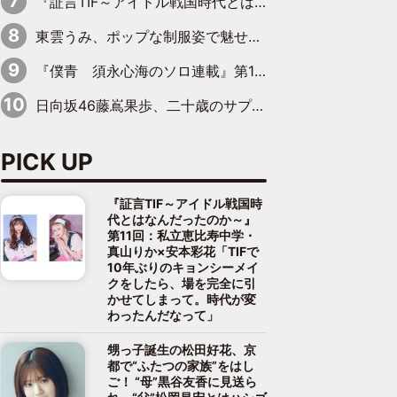
『証言TIF～アイドル戦国時代とはなんだったのか～』第8回：Negicco・Nao☆×Megu×Kaede「東京からオファーが来たのと、梨の皮剥きとどっちが大事なんだって」
東雲うみ、ポップな制服姿で魅せる“東雲グリーン”の正体
『僕青 須永心海のソロ連載』第18回：「バーゲンセールハンターみうな inしまむら」編
日向坂46藤嶌果歩、二十歳のサプライズバースデーに大喜び「頼られる先輩になれるように努力していきたい」
PICK UP
『証言TIF～アイドル戦国時
代とはなんだったのか～』
第11回：私立恵比寿中学・
真山りか×安本彩花「TIFで
10年ぶりのキョンシーメイ
クをしたら、場を完全に引
かせてしまって。時代が変
わったんだなって」
甥っ子誕生の松田好花、京
都で“ふたつの家族”をはし
ご！ “母”黒谷友香に見送ら