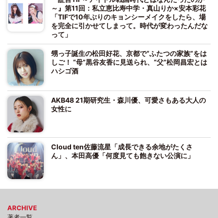
～』第11回：私立恵比寿中学・真山りか×安本彩花
「TIFで10年ぶりのキョンシーメイクをしたら、場
を完全に引かせてしまって。時代が変わったんだな
って」
甥っ子誕生の松田好花、京都で“ふたつの家族”をは
しご！ “母”黒谷友香に見送られ、“父”松岡昌宏とは
ハシゴ酒
AKB48 21期研究生・森川優、可愛さもある大人の
女性に
Cloud ten佐藤流星「成長できる余地がたくさ
ん」、本田高優「何度見ても飽きない公演に」
ARCHIVE
著者一覧