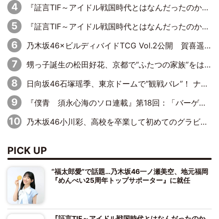
『証言TIF～アイドル戦国時代とはなんだったのか～』第11回：私立恵比寿中学・真山りか×安本彩花「TIFで10年ぶりのキョンシーメイクをしたら、場を完全に引かせてしまって。時代が変わったんだなって」
『証言TIF～アイドル戦国時代とはなんだったのか～』第10回：さくら学院・武藤彩未×飯田らうら「正直、中3で辞めるというのを信じてなくて。そう言われてはいたけど、嘘でしょって」
乃木坂46×ビルディバイドTCG Vol.2公開 賀喜遥香＆田村真佑が『京まふ』ステージに登壇
甥っ子誕生の松田好花、京都で“ふたつの家族”をはしご！ “母”黒谷友香に見送られ、“父”松岡昌宏とはハシゴ酒
日向坂46石塚瑶季、東京ドームで“観戦バレ”！ ナイツ・塙も認めた「巨人に詳しすぎるアイドル」は元VENUSスクール生で杉内コーチ推し⁉
『僕青 須永心海のソロ連載』第18回：「バーゲンセールハンターみうな inしまむら」編
乃木坂46小川彩、高校を卒業して初めてのグラビア「大人になった感じがしました(笑)」
PICK UP
“福太郎愛”で話題…乃木坂46一ノ瀬美空、地元福岡
『めんべい25周年トップサポーター』に就任
『証言TIF～アイドル戦国時代とはなんだったのか