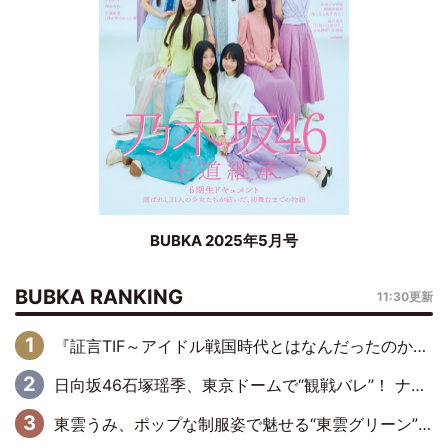
BUBKA 2025年5月号
BUBKA RANKING
11:30更新
『証言TIF～アイドル戦国時代とはなんだったのか～』第6回：でんぱ組.inc・古川未鈴×相沢梨紗「『ハロプロやりたかったな』って言ったら、夢眠ねむさんに『てめえはでんぱ組．incなんだよ！』って肩パンされて(笑)」
日向坂46石塚瑶季、東京ドームで“観戦バレ”！ ナイツ・塙も認めた「巨人に詳しすぎるアイドル」は元VENUSスクール生で杉内コーチ推し⁉
東雲うみ、ポップな制服姿で魅せる“東雲グリーン”の正体