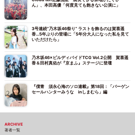
ん」、本田高優「何度見ても飽きない公演に」
3号連続“乃木坂46祭り” ラストを飾るのは賀喜遥
香…5年ぶりの登場に「5年分大人になった私を見て
いただけたら」
乃木坂46×ビルディバイドTCG Vol.2公開 賀喜遥
香＆田村真佑が『京まふ』ステージに登壇
『僕青 須永心海のソロ連載』第18回：「バーゲン
セールハンターみうな inしまむら」編
ARCHIVE
著者一覧